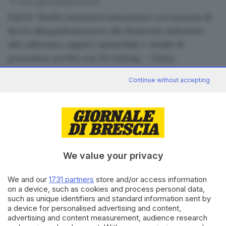
© www.giornaledibrescia.it
Dal
De’ Medici
arriverà il
cannoncino con mousse di
luccio alla gardesana
(con
olio Franzosi
), maionese
allo zafferano, capperi caramellati e caviale di
pomodoro, servito con Tè Oolong – China.
Risotto con frattaglie di pollo (Zanardelli)
Continue without accepting
We value your privacy
We and our
1731 partners
store and/or access information
on a device, such as cookies and process personal data,
such as unique identifiers and standard information sent by
Risotto con le frattaglie di pollo - Foto New Reporter Favretto ©
a device for personalised advertising and content,
www.giornaledibrescia.it
advertising and content measurement, audience research