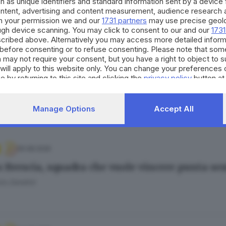
h as unique identifiers and standard information sent by a device
ontent, advertising and content measurement, audience research 
h your permission we and our
1731 partners
may use precise geolo
ough device scanning. You may click to consent to our and our
1731
cribed above. Alternatively you may access more detailed infor
before consenting or to refuse consenting. Please note that som
 may not require your consent, but you have a right to object to 
à
will apply to this website only. You can change your preferences 
e by returning to this site and clicking the
privacy policy
button at
Manage Options
Accept All
05.08.2026
 Brescia, squadra che vuole vincere punta se
io Zanolini