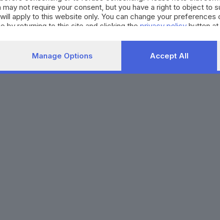
 may not require your consent, but you have a right to object to 
will apply to this website only. You can change your preferences 
e by returning to this site and clicking the
privacy policy
button at
Manage Options
Accept All