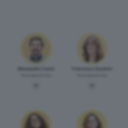
Alessandro Carini
Francesca Sandrini
Vicecaposervizio
Vicecaposervizio