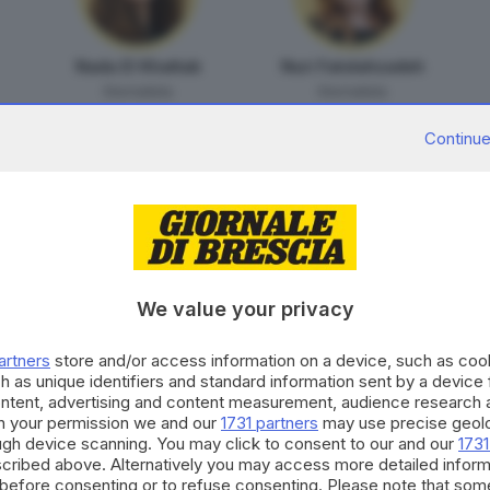
Nada El Khattab
Nuri Fatolahzadeh
Giornalista
Giornalista
Continue
We value your privacy
artners
store and/or access information on a device, such as co
Marco Tedoldi
h as unique identifiers and standard information sent by a device
Giornalista
ontent, advertising and content measurement, audience research 
h your permission we and our
1731 partners
may use precise geolo
ough device scanning. You may click to consent to our and our
1731
cribed above. Alternatively you may access more detailed infor
before consenting or to refuse consenting. Please note that som