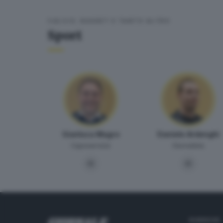
CALCIO, BASKET E TANTO ALTRO
Sport
Gianluca Magro
Daniele Ardenghi
Caposervizio
Giornalista
RUBRICHE