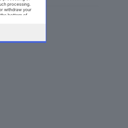
such processing.
or withdraw your
 the bottom of