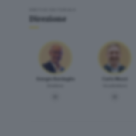
VERTICE EDITORIALE
Direzione
Giorgio Bardaglio
Carlo Muzzi
Direttore
Vicedirettore