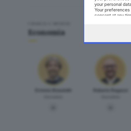
your personal data
Your preferences 
consent at any tim
the webpage.
FINANZA E IMPRESE
Economia
Erminio Bissolotti
Roberto Ragazzi
Giornalista
Giornalista