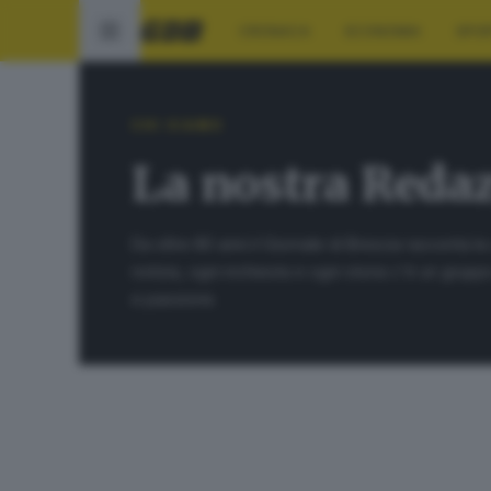
CRONACA
ECONOMIA
SPO
CHI SIAMO
La nostra Reda
Da oltre 80 anni il Giornale di Brescia racconta la c
notizia, ogni inchiesta e ogni storia c'è un grupp
e passione.