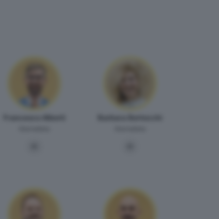
Francesco Alberti
Barbara Bertocchi
Giornalista
Giornalista