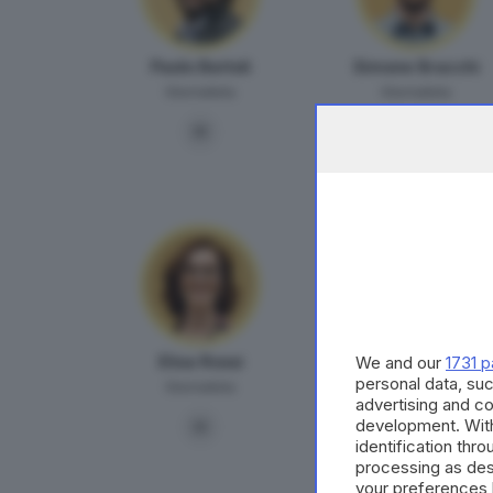
Paolo Bertoli
Simone Bracchi
Giornalista
Giornalista
We and our
1731 p
Elisa Rossi
Ilaria Rossi
personal data, suc
Giornalista
Giornalista
advertising and c
development. Wit
identification thr
processing as des
your preferences 