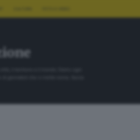
RT
CULTURA
FOTO E VIDEO
zione
ittà, il territorio e il mondo. Dietro ogni
o di giornalisti che ci mette nome, faccia