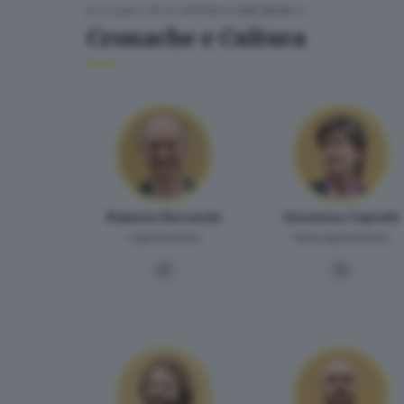
ATTUALITÀ & APPROFONDIMENTI
Cronache e Cultura
Roberto Bernardo
Giovanna Capretti
Caposervizio
Vicecaposervizio