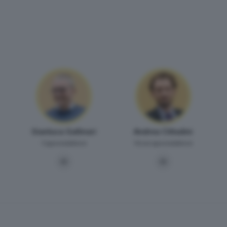
Gianluca Gallinari
Andrea Cittadini
Caporedattore
Vicecaporedattore