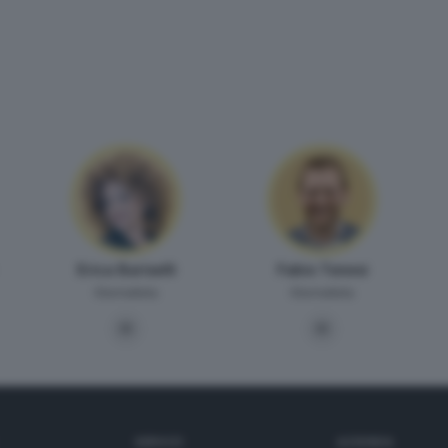
Erica Bariselli
Fabio Tonesi
Giornalista
Giornalista
SERVIZI
AZIENDA