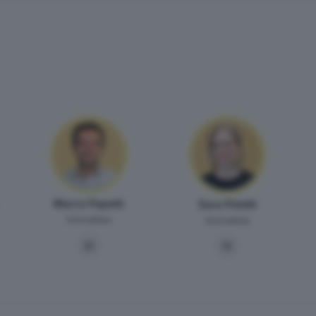
Marco Papetti
Sara Polotti
Giornalista
Giornalista