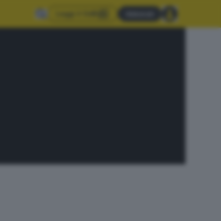
Leggi il GdB
Abbonati