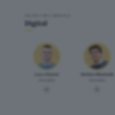
ONLINE E MULTIMEDIALE
Digital
Luca Chiarini
Stefano Martinelli
Giornalista
Giornalista