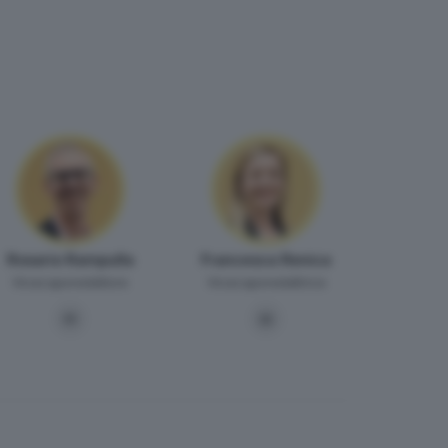
Rosario Rampulla
Francesca Renica
Vicecaporedattore
Vicecaporedattrice