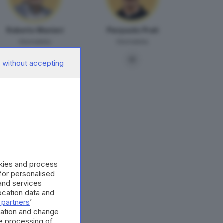
Roberto Manieri
Pierpaolo Prati
Giornalista
Giornalista
 without accepting
okies and process
 for personalised
and services
cation data and
 partners
’
mation and change
e processing of