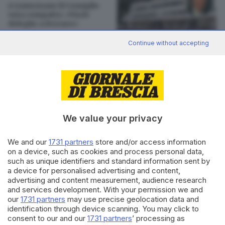
A Lumezzane il Consiglio
vota compatto: «Via le
deleghe a Ferraro»
Continue without accepting
CRONACA
Conclusi i lavori, la
Greenway della Valtrompia
riapre il 6 agosto
We value your privacy
CRONACA
We and our
1731 partners
store and/or access information
on a device, such as cookies and process personal data,
Sarezzo, il ponte privato
such as unique identifiers and standard information sent by
diventa infrastruttura per
la comunità
a device for personalised advertising and content,
advertising and content measurement, audience research
and services development. With your permission we and
our
1731 partners
may use precise geolocation data and
identification through device scanning. You may click to
Altri articoli
consent to our and our
1731 partners
’ processing as