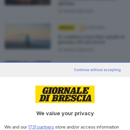
più buia
di
Andrea Bariselli
07.05.2024
MICELIO
Si continua a non dare spazio ai
giovani, ed è un errore
di
Andrea Bariselli
23.04.2024
MICELIO
Continue without accepting
La Natura, la nostra vera casa
di
Andrea Bariselli
16.04.2024
MICELIO
Il colore non esiste, ma lo
We value your privacy
vediamo: ecco perché succede
di
Andrea Bariselli
We and our
1731 partners
store and/or access information