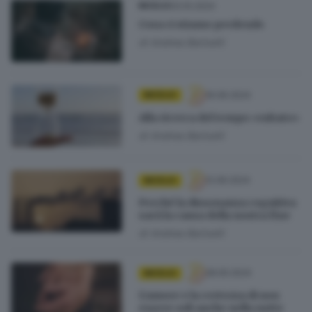
03.10.2024
MICELIO
Cosa ci stiamo perdendo
di
Andrea Bariselli
19.06.2024
MICELIO
Alla ricerca del tempo «rubato»
di
Andrea Bariselli
12.06.2024
MICELIO
Perché la dissonanza cognitiva
sarà la causa della nostra fine
di
Andrea Bariselli
28.05.2024
MICELIO
L’amore e la certezza di non
essere soli anche nella notte