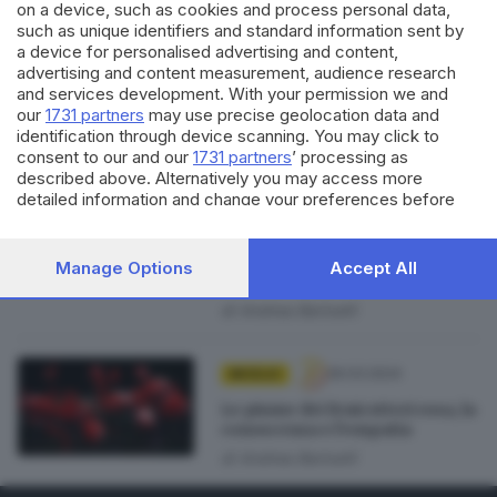
on a device, such as cookies and process personal data,
such as unique identifiers and standard information sent by
09.04.2024
MICELIO
a device for personalised advertising and content,
advertising and content measurement, audience research
Perché l’accesso al verde nelle
and services development. With your permission we and
città non è democratico
our
1731 partners
may use precise geolocation data and
di
Andrea Bariselli
identification through device scanning. You may click to
consent to our and our
1731 partners
’ processing as
described above. Alternatively you may access more
02.04.2024
MICELIO
detailed information and change your preferences before
consenting or to refuse consenting. Please note that some
Se non sappiamo cosa stiamo
processing of your personal data may not require your
perdendo, è perché abbiamo
consent, but you have a right to object to such processing.
dimenticato quanto è bello il
Manage Options
Accept All
mondo
Your preferences will apply to this website only. You can
change your preferences or withdraw your consent at any
di
Andrea Bariselli
time by returning to this site and clicking the
privacy policy
button at the bottom of the webpage.
26.03.2024
MICELIO
Le piume dei fenicotteri rosa, la
conoscenza e l’empatia
di
Andrea Bariselli