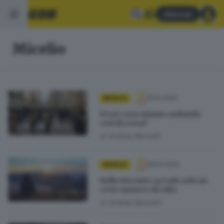
Abbonati
Micelio
15.10.2024
MICELIO
Verso cosa stiamo andando,
così di corsa?
di
Andrea Bariselli
08.10.2024
MICELIO
Nella vita tutto accade solo un
certo numero di volte
di
Andrea Bariselli