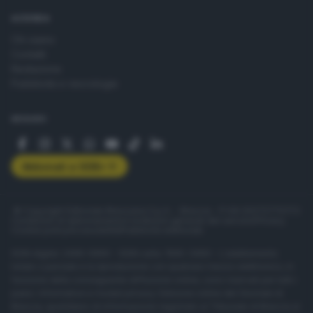
AZIENDA
Chi siamo
Contatti
Redazione
Pubblicità e necrologie
SEGUICI
Abbonati a GDB+
© Copyright Editoriale Bresciana S.p.A. - Brescia - P.IVA 00272770173
Condizioni di abbonamento
Condizioni generali del servizio
Privacy
Cookie policy
Accessibilità
Pubblicità elettorale
ISSN digital: 2499-099X - ISSN carta: 1590-346X - L'adattamento
totale o parziale e la riproduzione con qualsiasi mezzo elettronico, in
funzione della conseguente diffusione online, sono riservati per tutti i
paesi. Informative e moduli privacy. Edizione online del Giornale di
Brescia, quotidiano di informazione registrato al Tribunale di Brescia al