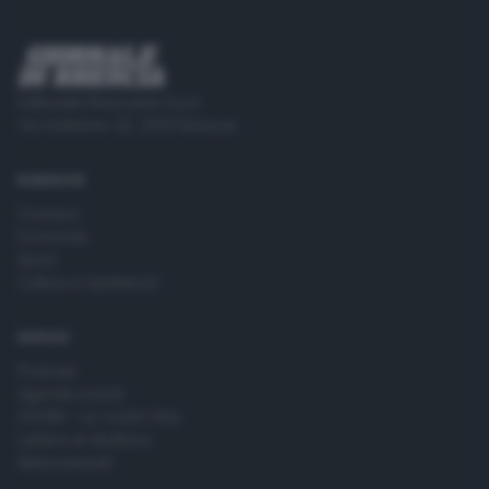
Editoriale Bresciana S.p.A.
Via Solferino 22, 25121 Brescia
RUBRICHE
Cronaca
Economia
Sport
Cultura e Spettacoli
SERVIZI
Podcast
Agenda eventi
ZOOM - Le vostre foto
Lettere al direttore
Abbonamenti