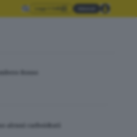
Leggi il GdB
Abbonati
Gambero Rosso
o alcuni carboidrati