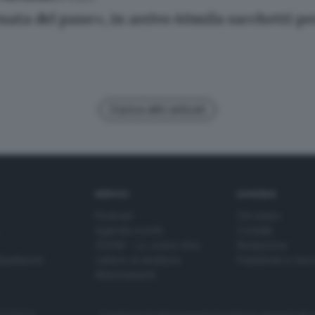
nata del pane», in arrivo 60mila sacchetti pe
Carica altri articoli
SERVIZI
AZIENDA
Podcast
Chi siamo
Agenda eventi
Contatti
ZOOM - Le vostre foto
Redazione
Spettacoli
Lettere al direttore
Pubblicità e nec
Abbonamenti