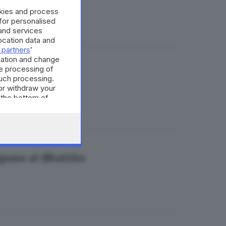
okies and process
 for personalised
and services
cation data and
 partners
’
mation and change
e processing of
o a Taiwan
such processing.
or withdraw your
 the bottom of
ipano al dibattito