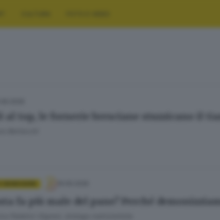
RT
CULTURA
FOTO E VIDEO
.06.2026
li al top, le fornerie bresciane stuzzicano il 
ra Bertocchi
19.05.2026
E BENESSERE
sta fa più male del pane? Perché demonizziam
ca Federici Signori, biologa nutrizionista