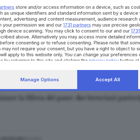
esca Marmaglio
artners
store and/or access information on a device, such as co
h as unique identifiers and standard information sent by a device
ontent, advertising and content measurement, audience research 
h your permission we and our
1731 partners
may use precise geolo
ough device scanning. You may click to consent to our and our
1731
cribed above. Alternatively you may access more detailed infor
25.03.2025
before consenting or to refuse consenting. Please note that som
rso di panificazione, il Team Brescia second
 may not require your consent, but you have a right to object to 
will apply to this website only. You can change your preferences 
ra Bertocchi
e by returning to this site and clicking the
privacy policy
button at
Manage Options
Accept All
.06.2024
zzare la filiera del pane: due bresciani partec
25.11.2023
E HINTERLAND