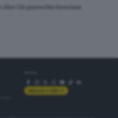
r oltre 120 parrocchie bresciane
SEGUICI
Abbonati a GDB+
rologie