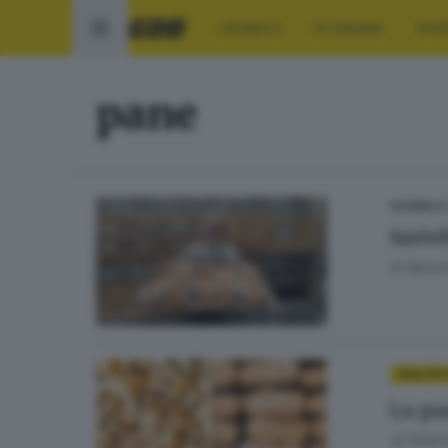
CRONACA
ECONOMIA
SPO
pane
19
CUCINA
Sario
di
Barba
SALUTE 
La pa
di
Federi