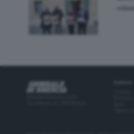
«Gior
RUBRICHE
Cronaca
Editoriale Bresciana S.p.A.
Economia
Via Solferino 22, 25121 Brescia
Sport
Cultura e 