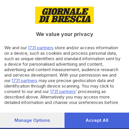
17.07.2023
BRESCIA E HINTERLAND
A Mazzano crescono i tirocini
inclusivi per andare oltre la
disabilità
We value your privacy
We and our
1731 partners
store and/or access information
04.06.2023
BASSA
on a device, such as cookies and process personal data,
Inclusione sul Guglielmo: tre
such as unique identifiers and standard information sent by
ragazzi del Vomere gestiranno
a device for personalised advertising and content,
un rifugio
advertising and content measurement, audience research
and services development. With your permission we and
our
1731 partners
may use precise geolocation data and
Carica altri articoli
identification through device scanning. You may click to
consent to our and our
1731 partners
’ processing as
described above. Alternatively you may access more
detailed information and change your preferences before
consenting or to refuse consenting. Please note that some
processing of your personal data may not require your
consent, but you have a right to object to such processing.
Manage Options
Accept All
Your preferences will apply to this website only. You can
Editoriale Bresciana S.p.A.