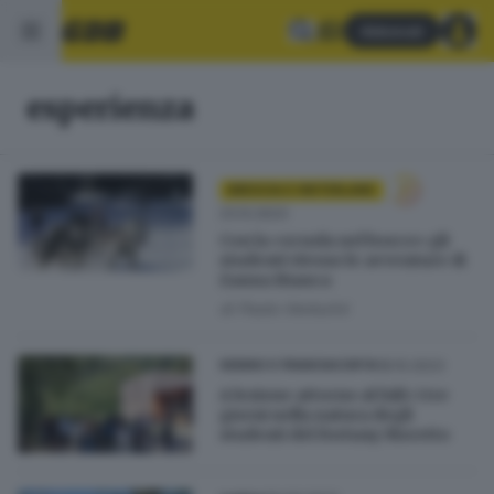
Abbonati
esperienza
BRESCIA E HINTERLAND
23.12.2023
Con la «scuola nel bosco» gli
studenti vivono le avventure di
Zanna Bianca
di
Paolo Venturini
18.10.2023
SEBINO E FRANCIACORTA
A lezione attorno al falò: i tre
giorni nella natura degli
studenti del Fortuny Moretto