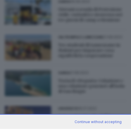
06.09.2023
GARDA
Giovani a scuola di Protezione
civile: curiosità e sicurezza nei
tre giorni di camp a Sirmione
21.08.2023
VALTROMPIA E LUMEZZANE
Tre studenti di Lumezzane in
Malawi per imparare cosa
significhi la cooperazione
21.08.2023
GARDA
Torna il «Degusta-Colazione»:
una colazione gourmet all’isola
di San Biagio
18.07.2023
UNIVERSITÀ
Università virtuale: dall’Europa
un finanziamento di oltre un
Continue without accepting
milione all'UniBs