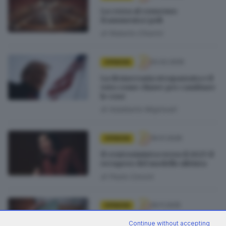
La corsa al consenso
frammenta i poli
di
Roberto Chiarini
02.02.2026
OPINIONI
La democrazia strapazzata e il
voto come chiave per cambiare
le cose
di
Adalberto Migliorati
19.01.2026
OPINIONI
Il centrosinistra verso il 2027: il
recupero del modello ulivista
di
Paolo Corsini
26.11.2025
OPINIONI
Il paradosso regionali, poli
Continue without accepting