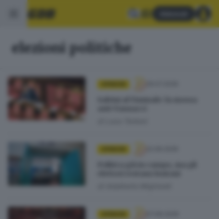
Abbonati
elezioni politiche
29.07.2026
OPINIONI
Salvini al Viminale: la mossa
anti-Vannacci
di
Luca Tentoni
22.06.2026
OPINIONI
Politica già in campo, ma gli
elettori restano lontani
di
Adalberto Migliorati
07.06.2026
OPINIONI