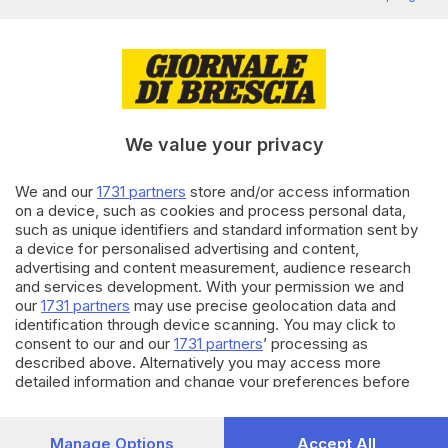
stabili e urne vuote
di
Luca Tentoni
24.11.2025
OPINIONI
Regionali, perché può essere
un test decisivo per i partiti
We value your privacy
di
Adalberto Migliorati
We and our
1731 partners
store and/or access information
on a device, such as cookies and process personal data,
22.11.2025
OPINIONI
such as unique identifiers and standard information sent by
Elezioni regionali, dalle urne
a device for personalised advertising and content,
una tendenza per le Politiche
advertising and content measurement, audience research
and services development. With your permission we and
di
Luca Tentoni
our
1731 partners
may use precise geolocation data and
identification through device scanning. You may click to
Carica altri articoli
consent to our and our
1731 partners
’ processing as
described above. Alternatively you may access more
detailed information and change your preferences before
consenting or to refuse consenting. Please note that some
processing of your personal data may not require your
consent, but you have a right to object to such processing.
Manage Options
Accept All