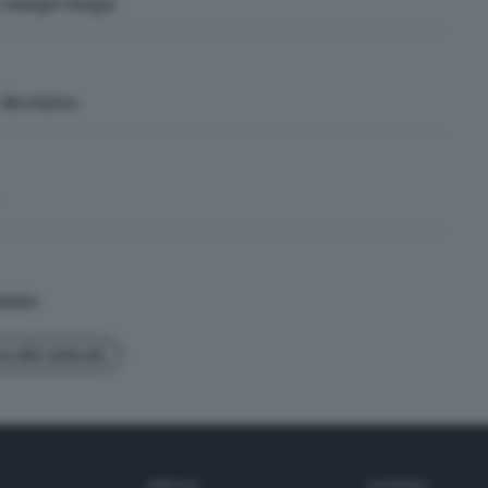
l campo largo
 decisivo
tato
 altri articoli
SERVIZI
AZIENDA