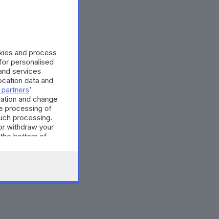
okies and process
 for personalised
and services
cation data and
 partners
’
mation and change
e processing of
such processing.
or withdraw your
 the bottom of