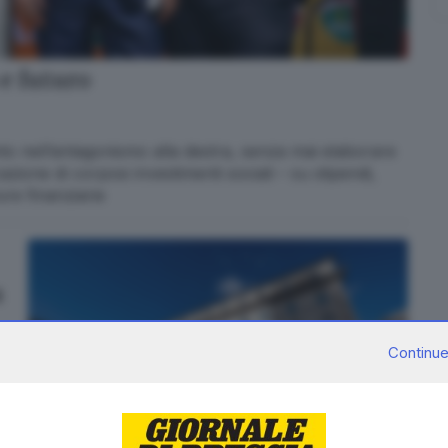
 e futuro
anto nell’antagonismo alla destra, senza mai elaborare
azione di corposi investimenti sociali – su stipendi,
ure finanziarie
a
Continue