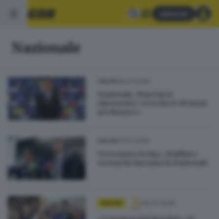
Abbonati
Nazionale
29.07.2026
CALCIO
Nazionale, Mancini si
ripresenta: «Cercherò di farmi
perdonare»
27.07.2026
CALCIO
Terremoto in Figc, Maldini e
Leonardo lasciano la Nazionale
09.07.2026
CALCIO
«Campioni del Mondo!»: 20