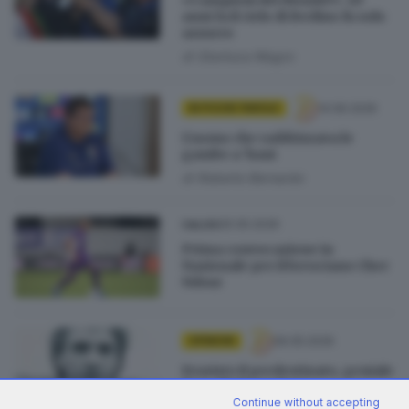
anni fa il cielo di Berlino fu solo
azzurro
di
Gianluca Magro
14.06.2026
IN POCHE PAROLE
L’uomo che raddrizzava le
gambe a ’hani
di
Roberto Bernardo
25.05.2026
CALCIO
Prima convocazione in
Nazionale per il bresciano Cher
Ndour
06.05.2026
OPINIONI
Evaristo il predestinato, geniale
fino all’ultima finta
Continue without accepting