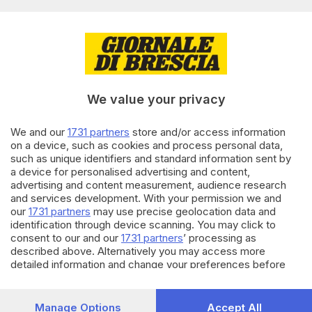
di
Roberto Bernardo
03.05.2026
IN POCHE PAROLE
Il campionato nazionale
d’indignazione per un nulla
di
Erica Bariselli
We value your privacy
We and our
1731 partners
store and/or access information
15.04.2026
STORIE
on a device, such as cookies and process personal data,
Nazionale di volley, Velasco
such as unique identifiers and standard information sent by
chiama una pallavolista di
a device for personalised advertising and content,
Montichiari
advertising and content measurement, audience research
and services development. With your permission we and
di
Nadia Lonati
our
1731 partners
may use precise geolocation data and
identification through device scanning. You may click to
Carica altri articoli
consent to our and our
1731 partners
’ processing as
described above. Alternatively you may access more
detailed information and change your preferences before
consenting or to refuse consenting. Please note that some
processing of your personal data may not require your
consent, but you have a right to object to such processing.
Manage Options
Accept All