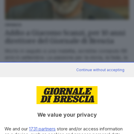
CRONACA
Addio a Giacomo Scanzi, per 10 anni
direttore del Giornale di Brescia
Morto in seguito a una malattia, avrebbe compiuto 68
anni in settembre. La passione per la storia, la fede, la
scelta di libertà
Continue without accepting
We value your privacy
We and our
1731 partners
store and/or access information