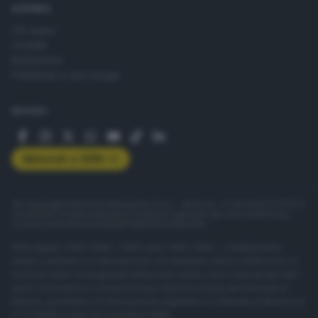
AZIENDA
Chi siamo
Contatti
Redazione
Pubblicità e necrologie
SEGUICI
Abbonati a GDB+
© Copyright Editoriale Bresciana S.p.A. - Brescia - P.IVA 00272770173
Condizioni di abbonamento
Condizioni generali del servizio
Privacy
Cookie policy
Accessibilità
Pubblicità elettorale
ISSN digital: 2499-099X - ISSN carta: 1590-346X - L'adattamento
totale o parziale e la riproduzione con qualsiasi mezzo elettronico, in
funzione della conseguente diffusione online, sono riservati per tutti i
paesi. Informative e moduli privacy. Edizione online del Giornale di
Brescia, quotidiano di informazione registrato al Tribunale di Brescia al
n° 07/1948 in data 30 novembre 1948.