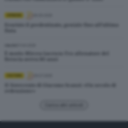
06.05.2026
OPINIONI
Evaristo il predestinato, geniale fino all’ultima
finta
07.04.2026
CALCIO
È morto Mircea Lucescu: l’ex allenatore del
Brescia aveva 80 anni
29.07.2025
CULTURA
Il Novecento di Giacomo Scanzi: «Un secolo di
redenzione»
Carica altri articoli