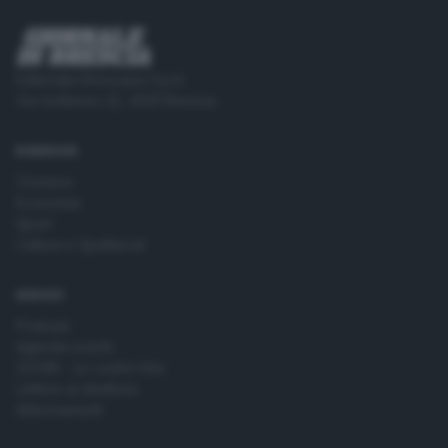
Editoriale Bresciana S.p.A.
Via Solferino 22, 25121 Brescia
RUBRICHE
Cronaca
Economia
Sport
Cultura e Spettacoli
SERVIZI
Podcast
Agenda eventi
ZOOM - Le vostre foto
Lettere al direttore
Abbonamenti