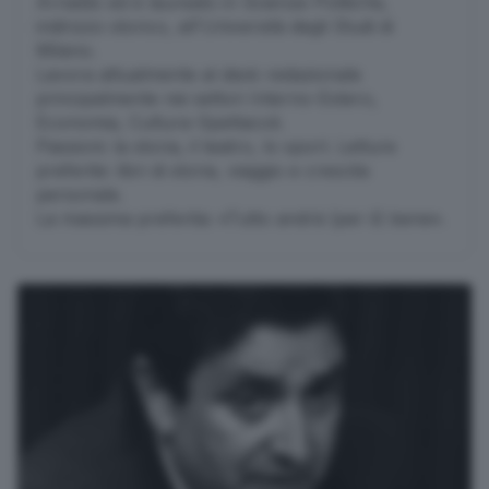
Arnaldo ed è laureato in Scienze Politiche,
indirizzo storico, all'Università degli Studi di
Milano.
Lavora attualmente al desk redazionale
principalmente nei settori Interno-Estero,
Economia, Cultura-Spettacoli.
Passioni: la storia, il teatro, lo sport. Letture
preferite: libri di storia, viaggio e crescita
personale.
La massima preferita: «Tutto andrà (per il) bene».