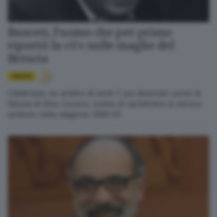
Busceti, l’uomo che per primo
riportò la «V» sulle maglie del
Brescia
CALCIO
Calabrese, ex arbitro di serie C poi divenuto uomo di
fiducia di Gino Corioni, scelse di ripristinare lo storico
simbolo nella stagione 1990-91