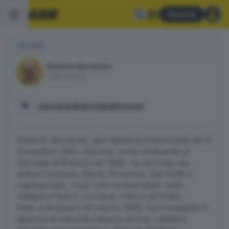
Abbonati
AUTORE
Roberto Bernardo
Caposervizio
r.bernardo@giornaledibrescia.it
Roberto Bernardo, giornalista professionista dal 4
novembre 1992. Assunto come praticante al
Giornale di Brescia nel 1990, ha lavorato nei
settori Cronaca, Sport, Provincia. Dal 2006 è
caposervizio, ruolo che ha esercitato nelle
redazioni Sport, Cronaca, Interni ed Esteri.
Nato a Brescia il 30 marzo 1965, ha conseguito il
diploma di maturità classica al liceo cittadino