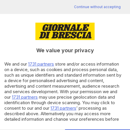
Industria e agricoltura, la linea
Continue without accepting
von der Leyen non convince i
bresciani
di
Stefano Zanotti
13.06.2025
ECONOMIA
Lombardia, per i giovani
We value your privacy
lavoratori stipendi bassi, ansia
e rinunce
We and our
1731 partners
store and/or access information
on a device, such as cookies and process personal data,
such as unique identifiers and standard information sent by
10.05.2025
CRONACA
a device for personalised advertising and content,
Rsa, Zorzi della Cisl: «Attivato
advertising and content measurement, audience research
un tavolo d’incontro con la
and services development. With your permission we and
Loggia»
our
1731 partners
may use precise geolocation data and
di
Stefano Zanotti
identification through device scanning. You may click to
consent to our and our
1731 partners
’ processing as
described above. Alternatively you may access more
Carica altri articoli
detailed information and change your preferences before
consenting or to refuse consenting. Please note that some