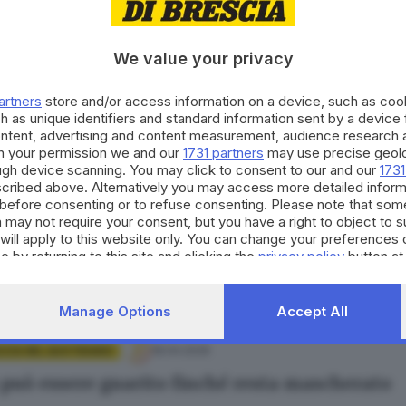
09.05.2026
EZZA NEL QUOTIDIANO
We value your privacy
à, il battito invisibile della Bellezza nel quo
artners
store and/or access information on a device, such as co
a Brotto
h as unique identifiers and standard information sent by a device
ontent, advertising and content measurement, audience research 
h your permission we and our
1731 partners
may use precise geolo
ough device scanning. You may click to consent to our and our
1731
cribed above. Alternatively you may access more detailed infor
before consenting or to refuse consenting. Please note that som
25.04.2026
EZZA NEL QUOTIDIANO
 may not require your consent, but you have a right to object to 
i quattro puzzle della vita, l'orizzonte
will apply to this website only. You can change your preferences 
e by returning to this site and clicking the
privacy policy
button at
a Brotto
Manage Options
Accept All
18.04.2026
EZZA NEL QUOTIDIANO
 può essere guarito finché resta mascherato