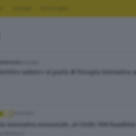
RT
CULTURA
FOTO E VIDEO
10.12.2025
 BENESSERE
iettivo salute» si parla di Terapia intensiva 
24.10.2024
A
ia intensiva neonatale, al Civile 500 bambin
ra Bertocchi