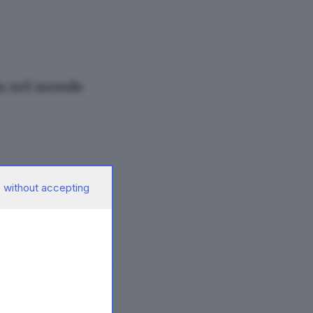
la nel mondo
 without accepting
a Brescia
el sindacato