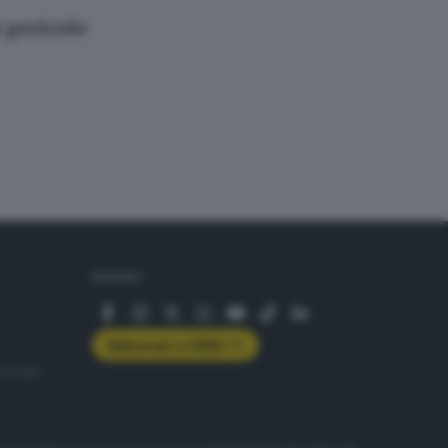
 pericolo
SEGUICI
Abbonati a GDB+
rologie