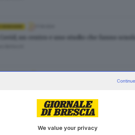
17.09.2024
E BENESSERE
Covid, un centro e uno studio che fanno scuo
ra Bertocchi
09.12.2023
 E HINTERLAND
Continue
 casi raddoppiati e ricoveri in crescita anche 
Della Moretta
30.06.2023
E HINTERLAND
We value your privacy
investito da un'auto in via Ugoni: l'allarme d