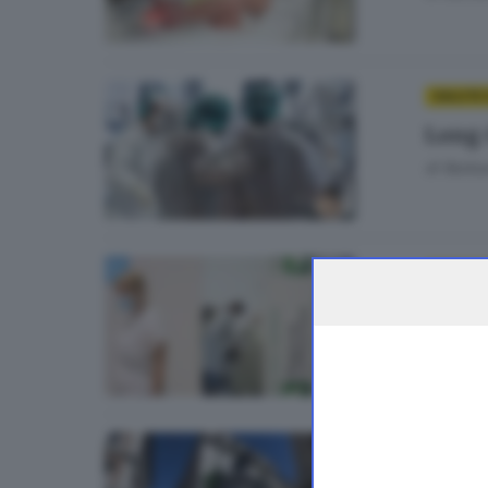
SALUTE 
Long 
di
Barba
BRESCIA
Covid,
di
Anna 
BRESCIA 
Rider 