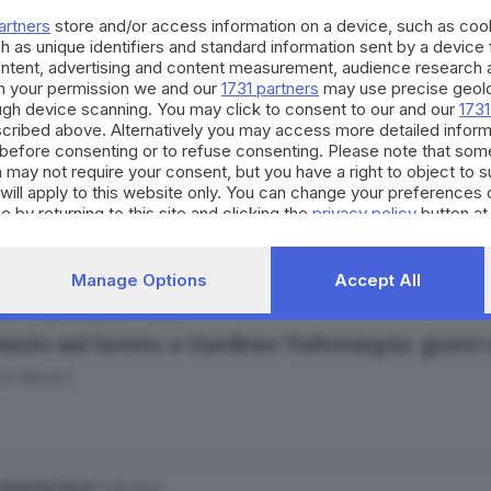
artners
store and/or access information on a device, such as co
h as unique identifiers and standard information sent by a device
ontent, advertising and content measurement, audience research 
h your permission we and our
1731 partners
may use precise geolo
ough device scanning. You may click to consent to our and our
1731
cribed above. Alternatively you may access more detailed infor
21.05.2023
ESTERO
before consenting or to refuse consenting. Please note that som
enne di Manerba del Garda investita a Vicenz
 may not require your consent, but you have a right to object to 
will apply to this website only. You can change your preferences 
to Manieri
e by returning to this site and clicking the
privacy policy
button at
Manage Options
Accept All
08.04.2023
IA E LUMEZZANE
tunio sul lavoro a Gardone Valtrompia: grave
to Manieri
17.08.2022
 FRANCIACORTA