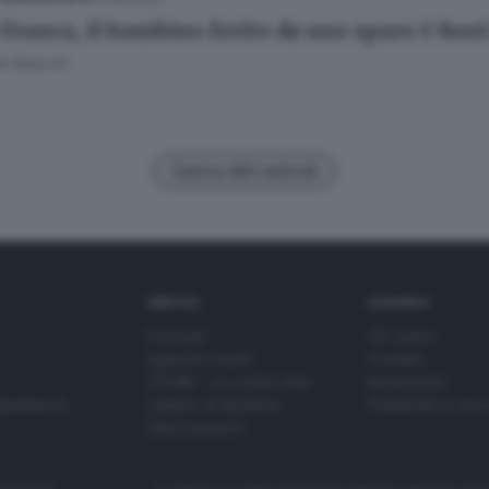
 Franca, il bambino ferito da uno sparo è fuori
e Bracchi
Carica altri articoli
SERVIZI
AZIENDA
Podcast
Chi siamo
Agenda eventi
Contatti
ZOOM - Le vostre foto
Redazione
Spettacoli
Lettere al direttore
Pubblicità e nec
Abbonamenti