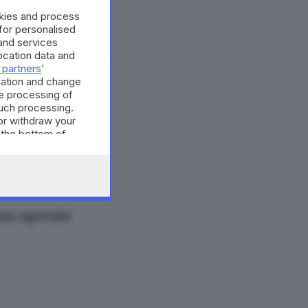
okies and process
 for personalised
and services
cation data and
 partners
’
mation and change
e processing of
a: è grave
such processing.
or withdraw your
 the bottom of
 un operaio