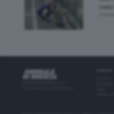
Corte
di
Simon
RUBRICHE
Cronaca
Editoriale Bresciana S.p.A.
Economia
Via Solferino 22, 25121 Brescia
Sport
Cultura e 