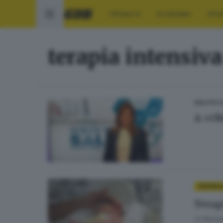
CRONACA
ECONOMIA
SPO
terapia intensiva
SALUTE E
A «Ob
CRONAC
Terap
di
Barba