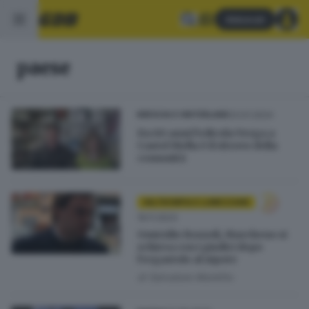
Abbonati
paese
23.01.2024
BRESCIA E HINTERLAND
Da 60 anni l’edicola Verga a
Castel Mella è il ritrovo della
comunità
VALTROMPIA E LUMEZZANE
19.11.2023
Omicidio Bozzoli, Marcheno si
schiera con i giudici dopo
l’ergastolo al nipote
di
Salvatore Montillo