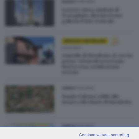
23.06.2023
BASSA
La torre civica, simbolo di
Travagliato, diventerà una
galleria d'arte verticale
BRESCIA E HINTERLAND
31.01.2023
Omicidio di Nuvolento, le voci in
paese: «Venerdì sera erano
fuori a cena, sembravano
sereni»
07.01.2023
GARDA
Nando Gabana: addio allo
storico edicolante di Nuvolento
07.01.2023
GARDA
Chiude l’ultima edicola: Limone
Continue without accepting