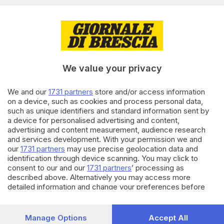
resta senza quotidiani
03.01.2023
VALCAMONICA
Meno luminarie e più fantasia
per il Natale sostenibile di
We value your privacy
Ponte di Legno
We and our
1731 partners
store and/or access information
on a device, such as cookies and process personal data,
24.10.2022
VALCAMONICA
such as unique identifiers and standard information sent by
Il borgo riconquista i cuori
a device for personalised advertising and content,
giapponesi: la vita a Vione
advertising and content measurement, audience research
diventa uno show
and services development. With your permission we and
our
1731 partners
may use precise geolocation data and
identification through device scanning. You may click to
Carica altri articoli
consent to our and our
1731 partners
’ processing as
described above. Alternatively you may access more
detailed information and change your preferences before
consenting or to refuse consenting. Please note that some
processing of your personal data may not require your
consent, but you have a right to object to such processing.
Manage Options
Accept All