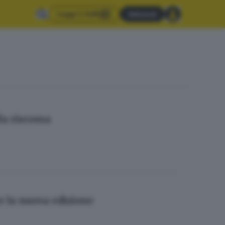
Leggi il GdB
Abbonati
la riscossa
r la nuova edizione