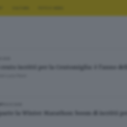
RT
CULTURA
FOTO E VIDEO
9.2025
 cento iscritti per la Centomiglia: è l’anno del
nni Luca Porro
23.01.2025
ORT
parte la Winter Marathon: boom di iscritti pe