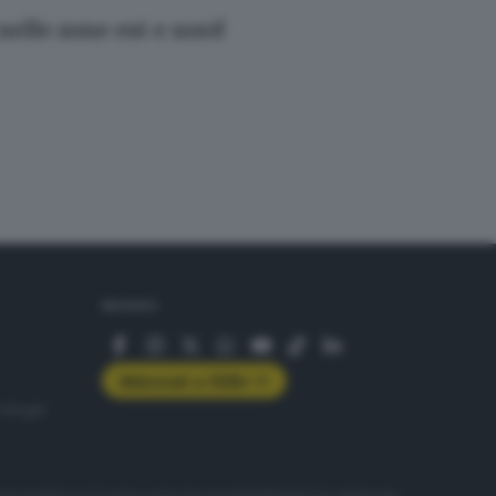
 nelle zone est e nord
SEGUICI
Abbonati a GDB+
rologie