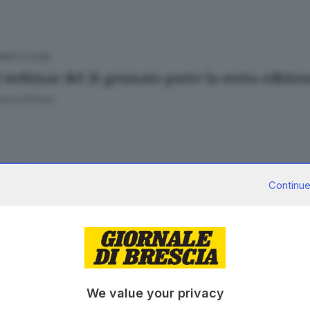
17.01.2025
4.0
 webinar del 21 gennaio parte la sesta edizion
esca Roman
29.11.2023
UTURA
Continue
tema edile crede negli Its ma a Breno c’è la gr
22.11.2023
TÀ
We value your privacy
e stabile il numero di studenti immatricolati 