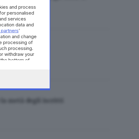
okies and process
 for personalised
and services
cation data and
 partners
’
mation and change
e processing of
i crescono ancora
such processing.
or withdraw your
 the bottom of
 la metà degli iscritti