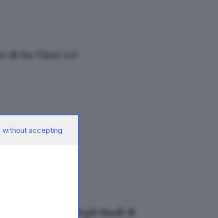
e di Da Vinci 4.0
 without accepting
ana iscrizioni
all'Università degli Studi di