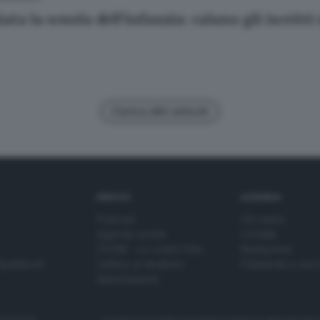
iata la scuola dell'infanzia: calano gli iscritti
Carica altri articoli
SERVIZI
AZIENDA
Podcast
Chi siamo
Agenda eventi
Contatti
ZOOM - Le vostre foto
Redazione
Spettacoli
Lettere al direttore
Pubblicità e nec
Abbonamenti