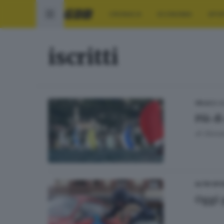
CRONACA
ECONOMIA
SPO
iscritti
05.0
VELA
Più di
di
Giova
ALTRI SP
Oggi 