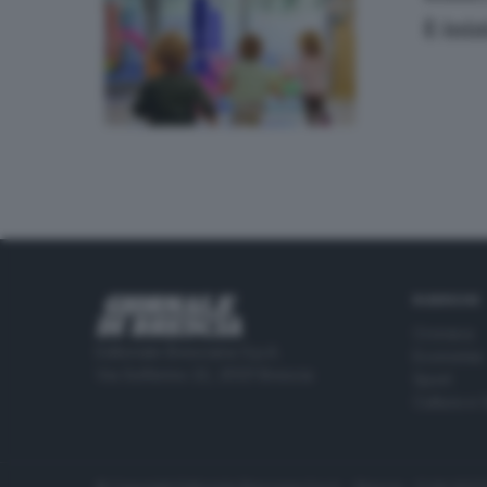
È iniz
RUBRICHE
Cronaca
Editoriale Bresciana S.p.A.
Economia
Via Solferino 22, 25121 Brescia
Sport
Cultura e 