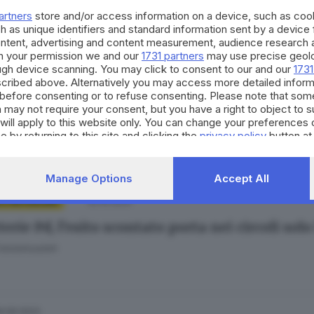
ia
artners
store and/or access information on a device, such as co
h as unique identifiers and standard information sent by a device
ontent, advertising and content measurement, audience research 
h your permission we and our
1731 partners
may use precise geolo
ough device scanning. You may click to consent to our and our
1731
cribed above. Alternatively you may access more detailed infor
18.11.2023
E HINTERLAND
before consenting or to refuse consenting. Please note that som
e e Cattolica con il segno più: i nuovi iscritt
 may not require your consent, but you have a right to object to 
will apply to this website only. You can change your preferences 
 Tedoldi
e by returning to this site and clicking the
privacy policy
button at
Manage Options
Accept All
02.10.2023
 E HINTERLAND
erie Pd, l’esito scontato porta nei circoli solo
Fatolahzadeh
6.09.2023