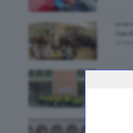
DA VINCI 
Con il
di
Franc
GDB & F
Il sis
UNIVERSI
Riman