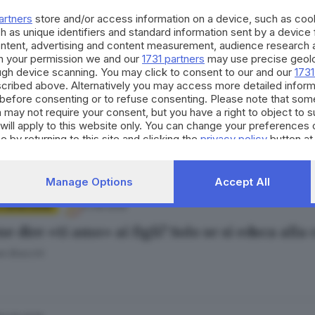
Scalfi
artners
store and/or access information on a device, such as co
h as unique identifiers and standard information sent by a device
ontent, advertising and content measurement, audience research 
h your permission we and our
1731 partners
may use precise geolo
ough device scanning. You may click to consent to our and our
1731
cribed above. Alternatively you may access more detailed infor
25.06.2026
E BENESSERE
before consenting or to refuse consenting. Please note that som
 may not require your consent, but you have a right to object to 
 55mila bambini bresciani hanno una carie: so
will apply to this website only. You can change your preferences 
e by returning to this site and clicking the
privacy policy
button at
ra Bertocchi
Manage Options
Accept All
21.06.2026
E BENESSERE
ne dire «ti amo» ai figli? Solo se si educa all
e Bracchi