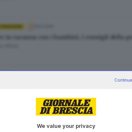
19.07.2026
E BENESSERE
e in vacanza con i bambini, i consigli della 
a Affinita
13.07.2026
Continue
o i conti di Gardaland: il divertimento conti
o Bissolotti
13.07.2026
We value your privacy
i giochi in sicurezza: a Desenzano scatta la 