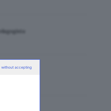
pedagogista
 without accepting
nua per Merlin
maxi cura