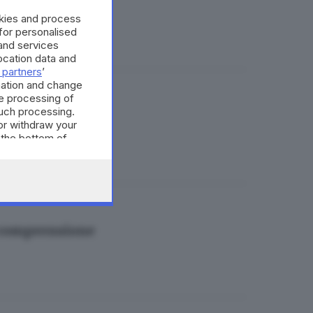
okies and process
 for personalised
and services
cation data and
 partners
’
mation and change
e processing of
such processing.
s dei dentisti
or withdraw your
 the bottom of
a comprensione