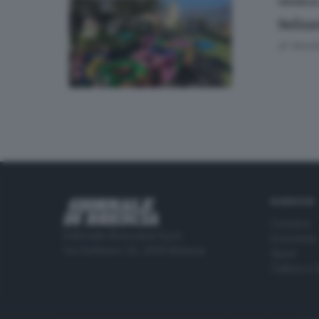
CRONACA
Sulzan
di
Veron
RUBRICHE
Cronaca
Editoriale Bresciana S.p.A.
Economia
Via Solferino 22, 25121 Brescia
Sport
Cultura e 