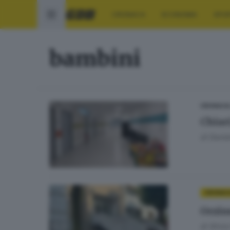
CRONACA
ECONOMIA
SPO
bambini
CRONACA
Chiar
di
Daniel
CRONAC
Orzin
di
Silvia