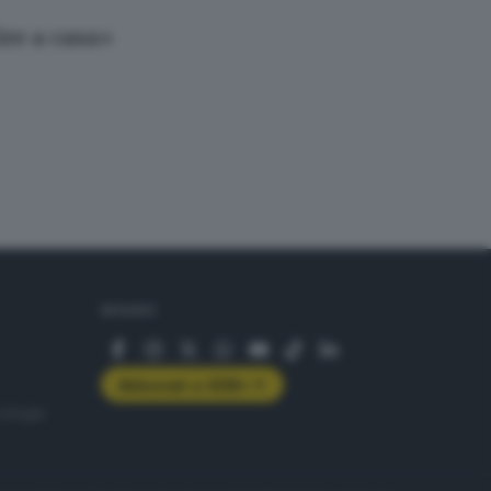
ire a casa»
SEGUICI
Abbonati a GDB+
rologie