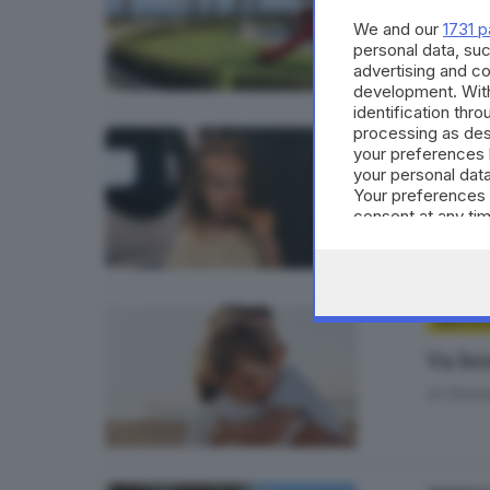
di
Alice 
We and our
1731 p
personal data, suc
advertising and c
development. Wit
identification thr
processing as des
SALUTE 
your preferences 
your personal data
Oltre
Your preferences 
consent at any tim
di
Barba
the webpage.
SALUTE 
Va be
di
Simon