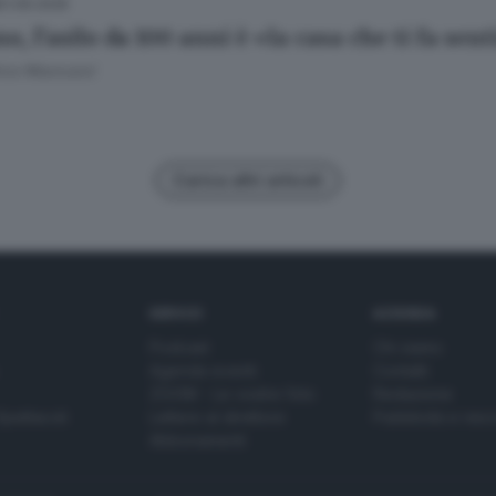
21.06.2026
o, l’asilo da 100 anni è «la casa che ti fa sent
ica Massussi
Carica altri articoli
SERVIZI
AZIENDA
Podcast
Chi siamo
Agenda eventi
Contatti
ZOOM - Le vostre foto
Redazione
Spettacoli
Lettere al direttore
Pubblicità e nec
Abbonamenti