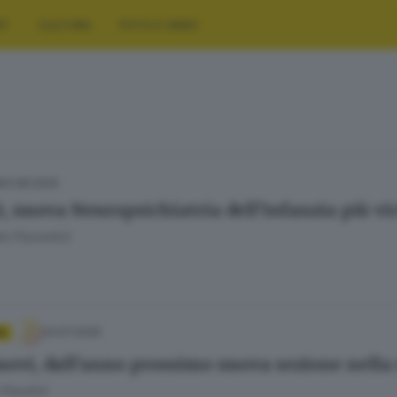
RT
CULTURA
FOTO E VIDEO
04.08.2026
i, nuova Neuropsichiatria dell’infanzia più vi
e Piacentini
24.07.2026
A
uovi, dall’anno prossimo nuova sezione nella 
 Pasolini