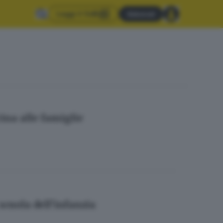
Leggi il GdB
Abbonati
cina alle famiglie
scuola dell’infanzia