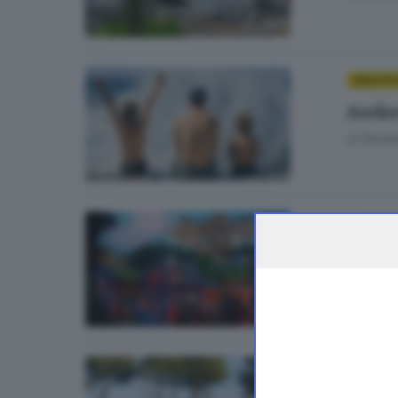
SALUTE 
Andar
di
Daniel
IMPRESE
Dentr
di
Ermini
CRONACA
Parch