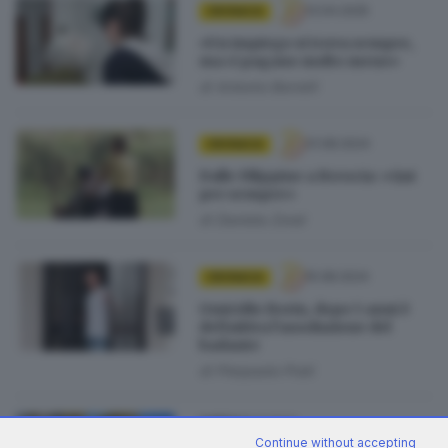
13.04.2025
CRONACA
«Un impiego si trova sempre,
ma ci pagano molto meno»
di
Antonio Borrelli
31.08.2024
CRONACA
Dalle Filippine a Brescia: «Qui
per sempre»
di
Daniela Zorat
15.08.2024
CRONACA
Omicidio Borin, dopo 5 anni è
definitiva l’assoluzione del
badante
di
Pierpaolo Prati
19.11.2023
GARDA
Continue without accepting