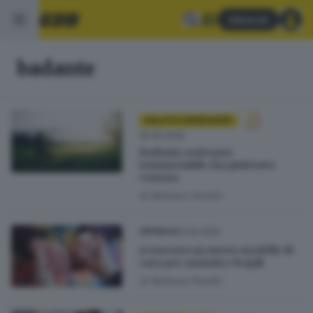
Abbonati
badante
SALUTE E BENESSERE
25.05.2026
Badanti, sostegno
irrinunciabile ma piuttosto
costoso
di
Barbara Fenotti
13.10.2025
CRONACA
A Sarezzo un nuovo modello di
cura per anziani e fragili
di
Barbara Fenotti