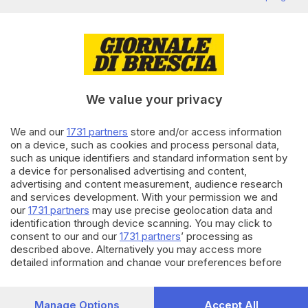
San Felice: ritrovato vivo
l'84enne scomparso
20.10.2023
BRESCIA E HINTERLAND
Nel Bresciano ci sono oltre
16mila lavoratori domestici, il
We value your privacy
77% è straniero
We and our
1731 partners
store and/or access information
on a device, such as cookies and process personal data,
28.09.2023
SEBINO E FRANCIACORTA
such as unique identifiers and standard information sent by
Inventa una maxi multa per
a device for personalised advertising and content,
spillare alla madre anziana
advertising and content measurement, audience research
6.750 euro
and services development. With your permission we and
our
1731 partners
may use precise geolocation data and
identification through device scanning. You may click to
Carica altri articoli
consent to our and our
1731 partners
’ processing as
described above. Alternatively you may access more
detailed information and change your preferences before
consenting or to refuse consenting. Please note that some
processing of your personal data may not require your
consent, but you have a right to object to such processing.
Manage Options
Accept All