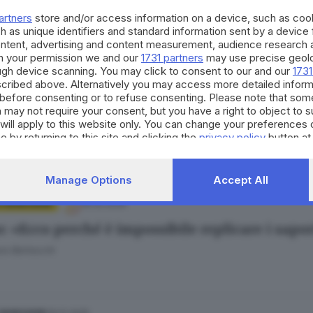
ieta spegne l'infiammazione»: il ruolo del cib
artners
store and/or access information on a device, such as co
a Affinita
h as unique identifiers and standard information sent by a device
ontent, advertising and content measurement, audience research 
h your permission we and our
1731 partners
may use precise geolo
ough device scanning. You may click to consent to our and our
1731
cribed above. Alternatively you may access more detailed infor
20.03.2026
 BENESSERE
before consenting or to refuse consenting. Please note that som
etista Lanza: «Mangiare bene non è una moda
 may not require your consent, but you have a right to object to 
will apply to this website only. You can change your preferences 
a Affinita
e by returning to this site and clicking the
privacy policy
button at
Manage Options
Accept All
16.02.2026
E BENESSERE
 «Ecco perché è impossibile replicare i sapor
ra Bertocchi