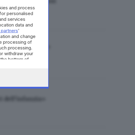
o nell'endometriosi
okies and process
 for personalised
and services
cation data and
 partners
’
mation and change
e processing of
, è prevenzione»
such processing.
or withdraw your
 the bottom of
i dell’infanzia»