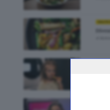
SALUTE 
Diven
di
Barba
SALUTE 
Oltre
di
Barba
SALUTE 