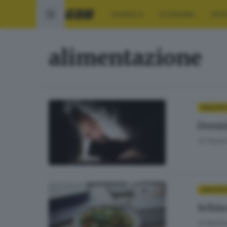
CRONACA
ECONOMIA
SPO
alimentazione
SALUTE 
Dormi
di
Federi
SALUTE 
Schisc
di
Barba