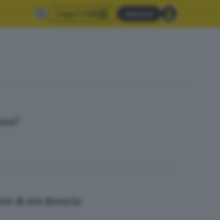
Leggi il GdB
Abbonati
nto?
rio di Ats Brescia