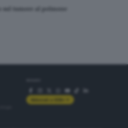
io sul tumore al polmone
SEGUICI
Abbonati a GDB+
rologie