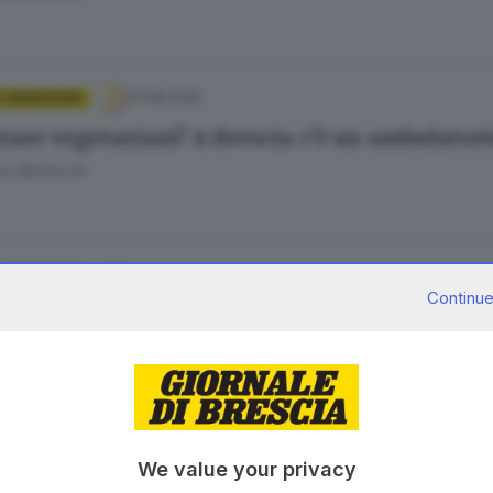
27.06.2026
E BENESSERE
tare vegetariani? A Brescia c’è un ambulatori
ra Bertocchi
25.06.2026
E BENESSERE
Continue
 55mila bambini bresciani hanno una carie: so
ra Bertocchi
18.04.2026
E BENESSERE
We value your privacy