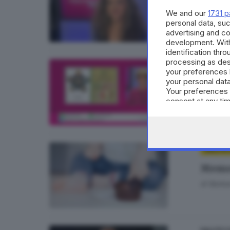
«La d
We and our
1731 p
di
Daniel
personal data, suc
advertising and c
development. Wit
identification thr
processing as des
SALUTE E
your preferences 
La di
your personal data
Your preferences 
di
Daniel
consent at any tim
the webpage.
SALUTE 
Memo:
di
Barba