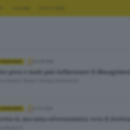
RT
CULTURA
FOTO E VIDEO
04.08.2026
E BENESSERE
re poco e male può influenzare il dimagrime
ca Federici Signori, biologa nutrizionista
27.07.2026
E BENESSERE
etta sì, ma sana ed economica: ecco il ricetta
ra Bertocchi