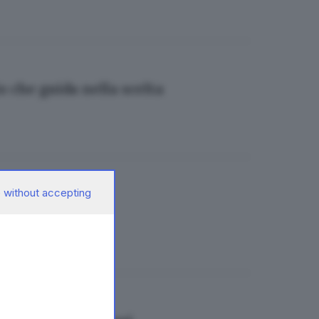
o che guida nella scelta
 without accepting
s dei dentisti