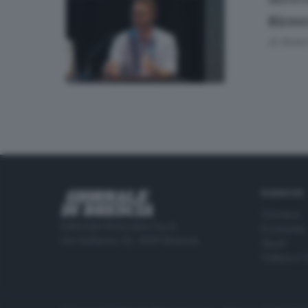
SALUTE E
Ricer
di
Giulia
RUBRICHE
Cronaca
Editoriale Bresciana S.p.A.
Economia
Via Solferino 22, 25121 Brescia
Sport
Cultura e 