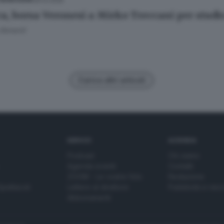
29.12.2025
 BENESSERE
ca, borsa Veronesi a Mirko Treccani per stud
 Bonardi
Carica altri articoli
SERVIZI
AZIENDA
Podcast
Chi siamo
Agenda eventi
Contatti
ZOOM - Le vostre foto
Redazione
Spettacoli
Lettere al direttore
Pubblicità e nec
Abbonamenti