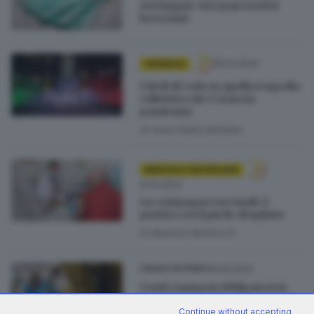
riciclaggio: nei guai società
bresciane
18.03.2024
CRONACA
I titoli di coda su quella tragedia
collettiva che è stata la
pandemia
di
Anna Della Moretta
BRESCIA E HINTERLAND
12.10.2023
La campagna vaccinale è
partita con il piede sbagliato
di
Barbara Bertocchi
08.09.2023
ITALIA E ESTERO
Covid, tamponi obbligatori in
ospedale solo per i sintomatici
Continue without accepting