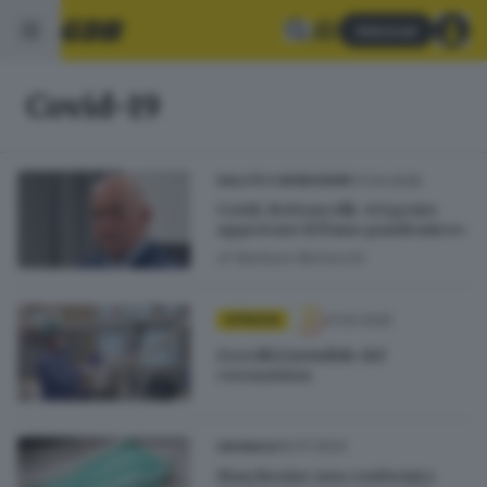
Abbonati
Covid-19
17.03.2026
SALUTE E BENESSERE
Covid, Bettoncelli: «Urgente
approvare il Piano pandemico»
di
Barbara Bertocchi
21.02.2025
OPINIONI
L’eredità invisibile del
coronavirus
16.07.2024
CRONACA
Mascherine non conformi e