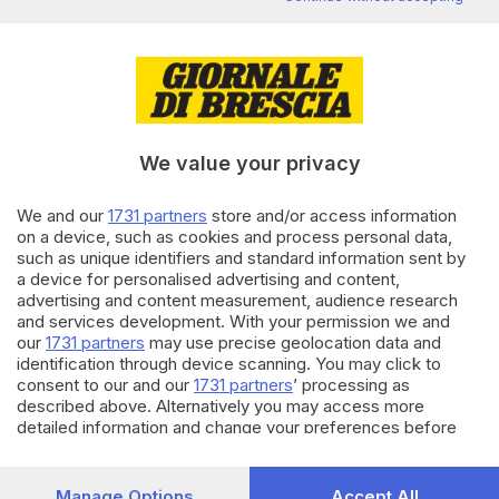
BRESCIA E HINTERLAND
12.07.2023
Le piscine comunali nel
Bresciano sono ancora in crisi
We value your privacy
dopo il Covid
di
Stefano Zanotti
We and our
1731 partners
store and/or access information
on a device, such as cookies and process personal data,
11.05.2023
BRESCIA E HINTERLAND
such as unique identifiers and standard information sent by
Conte e Speranza ai giudici
a device for personalised advertising and content,
bresciani: «Difendiamo le
advertising and content measurement, audience research
nostre scelte sul Covid»
and services development. With your permission we and
our
1731 partners
may use precise geolocation data and
identification through device scanning. You may click to
Carica altri articoli
consent to our and our
1731 partners
’ processing as
described above. Alternatively you may access more
detailed information and change your preferences before
consenting or to refuse consenting. Please note that some
processing of your personal data may not require your
consent, but you have a right to object to such processing.
Manage Options
Accept All