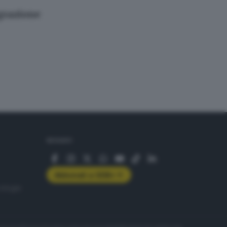
egrazione
SEGUICI
Abbonati a GDB+
rologie