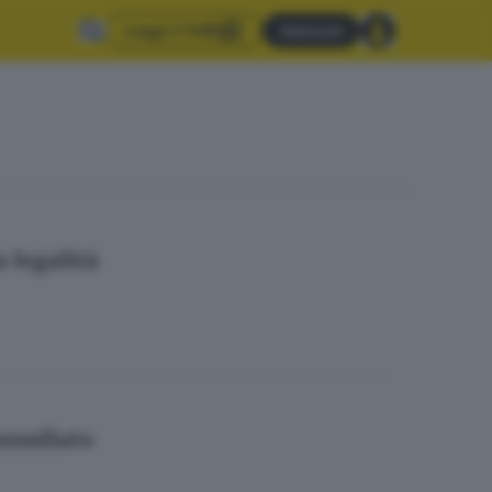
Leggi il GdB
Abbonati
a legalità
annullato