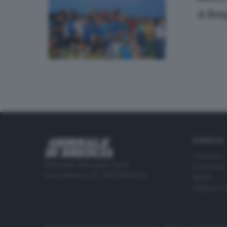
A Bor
RUBRICHE
Cronaca
Editoriale Bresciana S.p.A.
Economia
Via Solferino 22, 25121 Brescia
Sport
Cultura e 