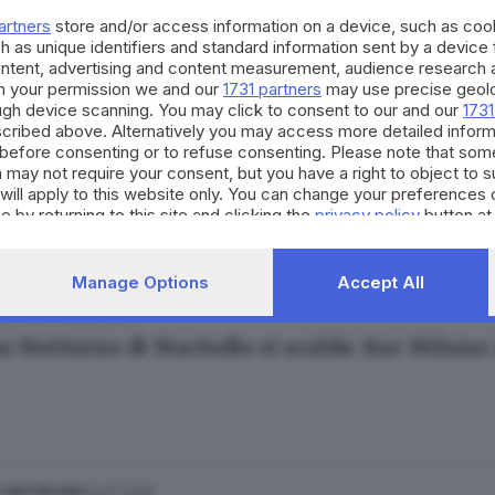
artners
store and/or access information on a device, such as co
h as unique identifiers and standard information sent by a device
ontent, advertising and content measurement, audience research 
h your permission we and our
1731 partners
may use precise geolo
ough device scanning. You may click to consent to our and our
1731
cribed above. Alternatively you may access more detailed infor
11.07.2022
 FRANCIACORTA
before consenting or to refuse consenting. Please note that som
to vandali in azione negli spogliatoi alla vigi
 may not require your consent, but you have a right to object to 
will apply to this website only. You can change your preferences 
e by returning to this site and clicking the
privacy policy
button at
Manage Options
Accept All
08.06.2022
ILETTANTI
an Notturno di Maclodio si scalda: Bar Milano 
23.07.2019
E HINTERLAND