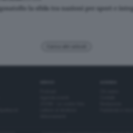
gosatollo la sfida tra nazioni per sport e int
Carica altri articoli
SERVIZI
AZIENDA
Podcast
Chi siamo
Agenda eventi
Contatti
ZOOM - Le vostre foto
Redazione
Spettacoli
Lettere al direttore
Pubblicità e nec
Abbonamenti