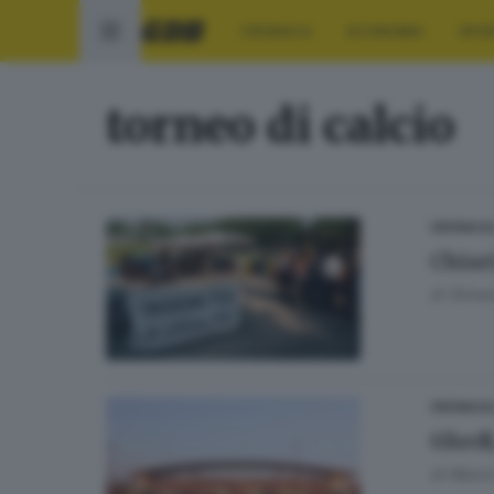
CRONACA
ECONOMIA
SPO
torneo di calcio
CRONACA
Chiari
di
Simon
CRONACA
Ghedi
di
Marco