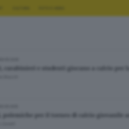
RT
CULTURA
FOTO E VIDEO
09.05.2026
, carabinieri e studenti giocano a calcio per l
e Bracchi
20.05.2025
, polemiche per il torneo di calcio giovanile 
 Zanetti