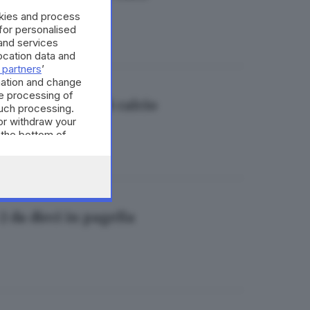
okies and process
 for personalised
and services
cation data and
 partners
’
mation and change
e processing of
lia del torneo di calcio
such processing.
or withdraw your
 the bottom of
2 da dieci in pagella