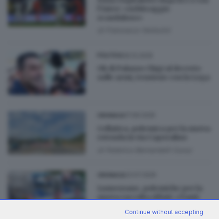
Furia Ospitaletto dopo il 2-2 con
l’Inter: «Arbitraggio
scandaloso»
di
Francesco Venturini
30.12.2025
POLITICA
Ok di Palazzo Chigi al decreto
sulle armi, tensione con la Lega
17.09.2025
CRONACA
Cellatica, polemica per la nuova
rotonda in via Caporalino
di
Federico Bernardelli Curuz
23.07.2025
CRONACA
Lumezzane, polemiche per la
nuova raccolta rifiuti: «Tanti
disservizi»
Continue without accepting
di
Angelo Seneci