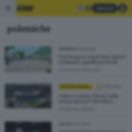
Abbonati
polemiche
04.08.2026
CRONACA
Parcheggi occupati dai cantieri
a Sulzano, appello per la Ztl
di
Veronica Massussi
17.05.2026
IN POCHE PAROLE
Calcio e tennis a Roma nello
stesso giorno? Che fatica...
di
Gianluca Magro
17.02.2026
CALCIO