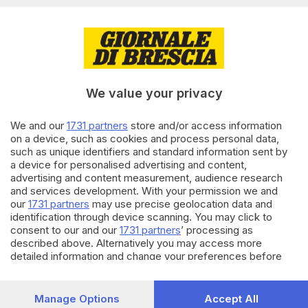
20.04.2025
CRONACA
Polemiche sul 25 Aprile a
Montichiari, Togni: «Si vuole
gettare fango»
We value your privacy
di
Giulia Bonardi
We and our
1731 partners
store and/or access information
15.04.2025
CRONACA
on a device, such as cookies and process personal data,
such as unique identifiers and standard information sent by
Maclodio, il no al 25 Aprile è
a device for personalised advertising and content,
«solo colpa di un refuso»
advertising and content measurement, audience research
di
Nuri Fatolahzadeh
and services development. With your permission we and
our
1731 partners
may use precise geolocation data and
identification through device scanning. You may click to
Carica altri articoli
consent to our and our
1731 partners
’ processing as
described above. Alternatively you may access more
detailed information and change your preferences before
consenting or to refuse consenting. Please note that some
processing of your personal data may not require your
consent, but you have a right to object to such processing.
Manage Options
Accept All