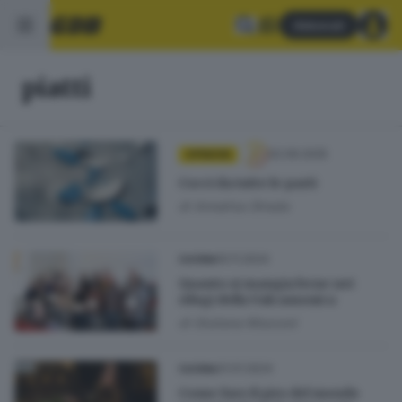
Abbonati
piatti
02.09.2025
OPINIONI
Cocci da tutte le parti
di
Annalisa Strada
10.11.2024
CUCINA
Quanto si mangia bene nei
rifugi della Valcamonica
di
Giuliana Mossoni
31.01.2024
CUCINA
Come fare il giro del mondo