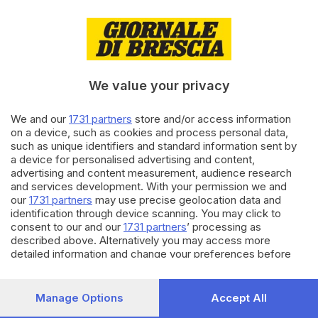
31.12.2022
CHEF PER UNA NOTTE
I consigli per il brindisi di fine
anno: dai vini alle birre fino ai
distillati
We value your privacy
We and our
1731 partners
store and/or access information
19.11.2022
SEBINO E FRANCIACORTA
on a device, such as cookies and process personal data,
I pasti non serviti nelle mense
such as unique identifiers and standard information sent by
scolastiche nei piatti delle
a device for personalised advertising and content,
persone in difficoltà
advertising and content measurement, audience research
and services development. With your permission we and
our
1731 partners
may use precise geolocation data and
Carica altri articoli
identification through device scanning. You may click to
consent to our and our
1731 partners
’ processing as
described above. Alternatively you may access more
detailed information and change your preferences before
consenting or to refuse consenting. Please note that some
processing of your personal data may not require your
consent, but you have a right to object to such processing.
Manage Options
Accept All
Your preferences will apply to this website only. You can