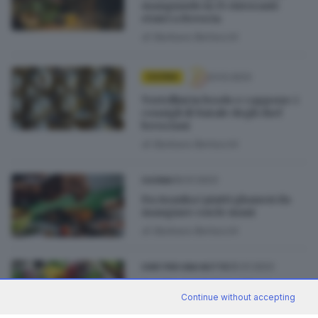
mangiando in 15 ristoranti
etnici a Brescia
di
Barbara Bertocchi
23.12.2023
CUCINA
Tortellini in brodo e cappone: i
consigli di Natale degli chef
bresciani
di
Barbara Bertocchi
09.01.2023
CUCINA
Da Asanka i piatti ghanesi da
mangiare con le mani
di
Barbara Bertocchi
05.01.2023
CHEF PER UNA NOTTE
Cavolo, carciofo e salumi
Continue without accepting
freschi: la dispensa dell’inverno
in tavola