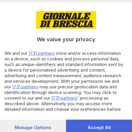
09.04.2023
BRESCIA E HINTERLAND
Cosa fare a Pasquetta, tra gite
in miniera e pic-nic in riva al
fiume
We value your privacy
di
Marco Tedoldi
We and our
1731 partners
store and/or access information
29.03.2023
OUTDOOR
on a device, such as cookies and process personal data,
such as unique identifiers and standard information sent by
Dalla natura ai centri storici: i
a device for personalised advertising and content,
percorsi per ammirare le
advertising and content measurement, audience research
bellezze della Franciacorta
and services development. With your permission we and
our
1731 partners
may use precise geolocation data and
identification through device scanning. You may click to
Carica altri articoli
consent to our and our
1731 partners
’ processing as
described above. Alternatively you may access more
detailed information and change your preferences before
consenting or to refuse consenting. Please note that some
processing of your personal data may not require your
consent, but you have a right to object to such processing.
Manage Options
Accept All
Your preferences will apply to this website only. You can