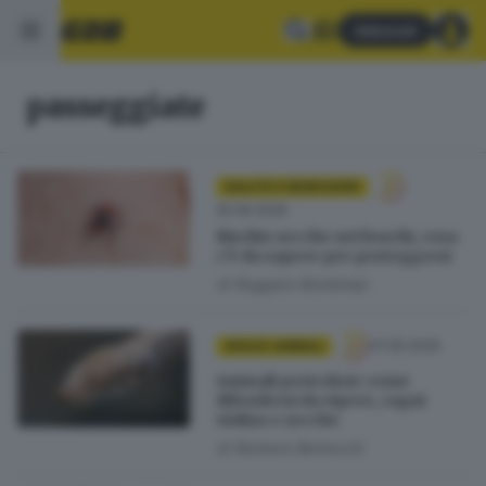
Abbonati
passeggiate
SALUTE E BENESSERE
25.06.2026
Rischio zecche nei boschi, cosa
c’è da sapere per proteggersi
di
Ruggero Bontempi
07.05.2026
SPAZIO ANIMALI
Animali pericolosi: come
difendersi da vipere, ragni
violino e zecche
di
Barbara Bertocchi