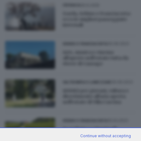
26.12.2025
CRONACA
Garda, Sebino e Franciacorta:
ecco le migliori passeggiate
invernali
30.06.2023
SEBINO E FRANCIACORTA
Arte, musica e cinema
all'aperto nell’estate tutta da
vivere di Cazzago
30.06.2023
VALTROMPIA E LUMEZZANE
Attività per giovani, cultura e
divertimento all'aria aperta
nell'estate di Villa Carcina
16.04.2023
SEBINO E FRANCIACORTA
Da Cellatica a Monticelli
Brusati: gli eventi di aprile da
Continue without accepting
non perdere