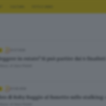
RT
CULTURA
FOTO E VIDEO
12.07.2026
A
eggere in estate? Si può partire dai 6 finalist
 Rossi
di
Sara Polotti
07.06.2026
A
ibro di Roby Baggio al fumetto sullo stalking:
 Rossi
di
Sara Polotti