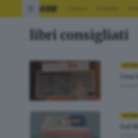
CRONACA
ECONOMIA
SPO
libri consigliati
CULTUR
Cosa l
di
Ilaria
CULTUR
Dal l
di
Ilaria