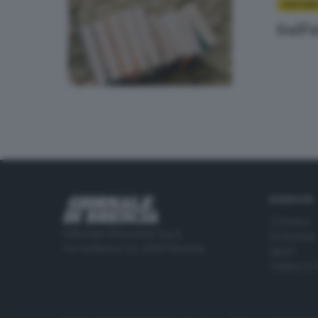
CULTUR
Dall’
RUBRICHE
Cronaca
Editoriale Bresciana S.p.A.
Economia
Via Solferino 22, 25121 Brescia
Sport
Cultura e 