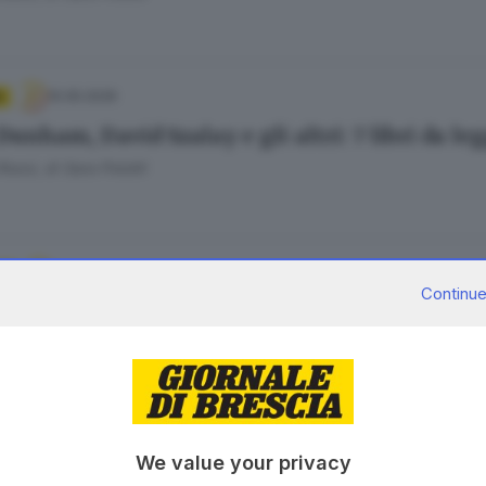
10.05.2026
A
Dunham, David Szalay e gli altri: 7 libri da l
 Rossi
di
Sara Polotti
08.05.2026
R
Continue
far innamorare i bambini della montagna, in 
ro Bontempi
12.04.2026
We value your privacy
Nba al romanticismo extraterrestre: cosa legg