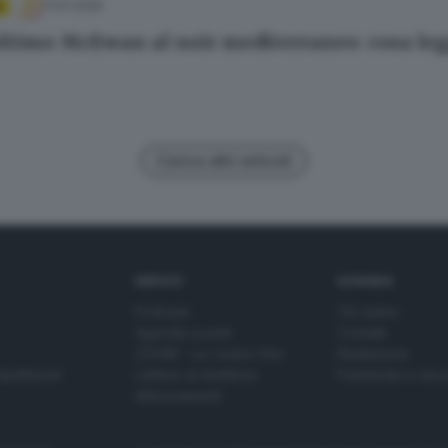
11.01.2026
A
ultimo McEwan al noir mediterraneo: cosa le
Carica altri articoli
SERVIZI
AZIENDA
Podcast
Chi siamo
Agenda eventi
Contatti
ZOOM - Le vostre foto
Redazione
Spettacoli
Lettere al direttore
Pubblicità e nec
Abbonamenti