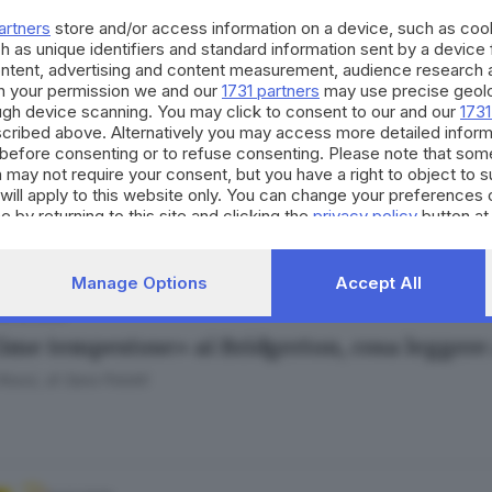
 Rossi
di
Sara Polotti
artners
store and/or access information on a device, such as co
h as unique identifiers and standard information sent by a device
ontent, advertising and content measurement, audience research 
h your permission we and our
1731 partners
may use precise geolo
ough device scanning. You may click to consent to our and our
1731
cribed above. Alternatively you may access more detailed infor
08.03.2026
before consenting or to refuse consenting. Please note that som
Irlanda di Paul Murray al Nevada di Agassi: c
 may not require your consent, but you have a right to object to 
will apply to this website only. You can change your preferences 
 Rossi
di
Sara Polotti
e by returning to this site and clicking the
privacy policy
button at
Manage Options
Accept All
08.02.2026
ime tempestose» ai Bridgerton, cosa leggere 
 Rossi
di
Sara Polotti