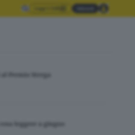
Leggi il GdB
Abbonati
i al Premio Strega
 cosa leggere a giugno