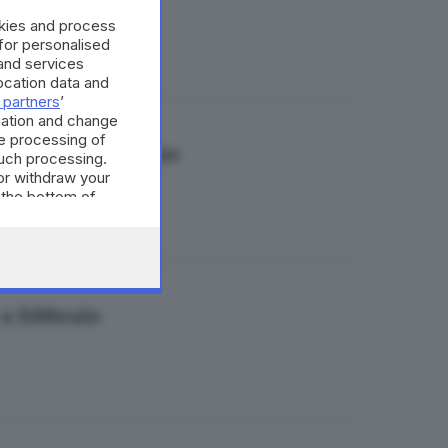
okies and process
 for personalised
and services
cation data and
 partners
’
mation and change
e processing of
osa leggere a marzo
such processing.
or withdraw your
 the bottom of
a febbraio