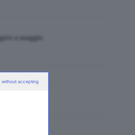
eggere a maggio
 without accepting
5 libri
ere in aprile