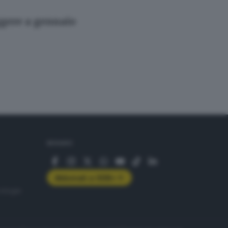
ggere a gennaio
SEGUICI
Abbonati a GDB+
rologie