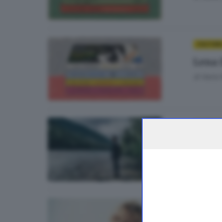
CULTUR
Lena 
di
Ilaria
OUTDOO
Come 
di
Rugge
CULTURA
Dall’