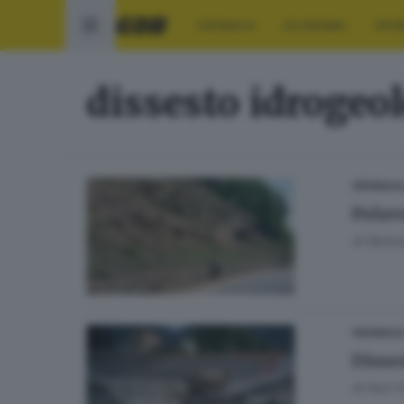
CRONACA
ECONOMIA
SPO
dissesto idrogeo
CRONACA
Polav
di
Barbar
CRONACA
Disse
di
Nuri 