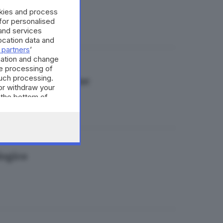
okies and process
 for personalised
and services
cation data and
 partners
’
mation and change
e processing of
such processing.
e Niscemi bresciane
or withdraw your
 the bottom of
logico