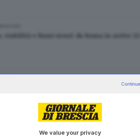
09.05.2026
, viabilità e fiumi sicuri: da Roma in arrivo 2
01.05.2026
A
Continue
sto idrogeologico, la Provincia corre ai ripar
ore Montillo
05.03.2026
We value your privacy
, niente più allagamenti nell’area di San Polo