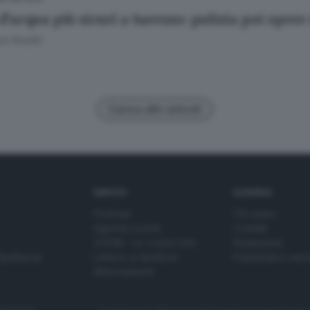
d’acqua più sicuri a Sarezzo: pulizia poi oper
a Fenotti
Carica altri articoli
SERVIZI
AZIENDA
Podcast
Chi siamo
Agenda eventi
Contatti
ZOOM - Le vostre foto
Redazione
Spettacoli
Lettere al direttore
Pubblicità e nec
Abbonamenti