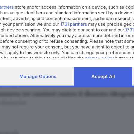
 Gregorio
artners
store and/or access information on a device, such as co
h as unique identifiers and standard information sent by a device
ontent, advertising and content measurement, audience research 
h your permission we and our
1731 partners
may use precise geolo
ough device scanning. You may click to consent to our and our
1731
cribed above. Alternatively you may access more detailed infor
29.01.2026
TE
before consenting or to refuse consenting. Please note that som
 may not require your consent, but you have a right to object to 
vrange al Monte Saresano: tutti i rischi dell
will apply to this website only. You can change your preferences 
e by returning to this site and clicking the
privacy policy
button at
Manage Options
Accept All
25.01.2026
lanuova tre cantieri contro il dissesto idrogeo
 Giustacchini
10.08.2025