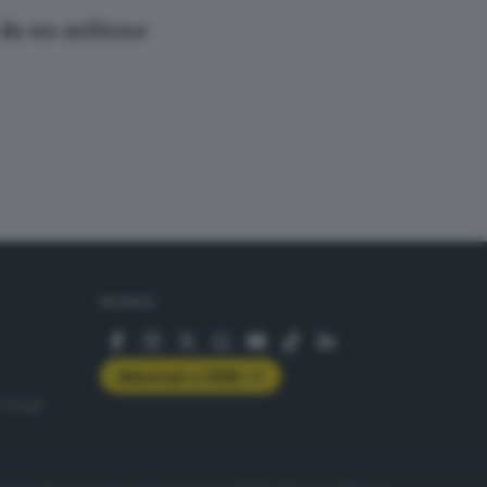
e da un milione
SEGUICI
Abbonati a GDB+
rologie