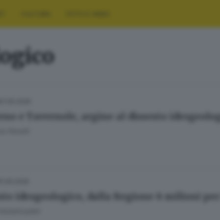
RT
CULTURA
FOTO E VIDEO
logico
27.05.2026
eno e Tavernole, argine al dissesto idrogeolo
a Fenotti
11.05.2026
sto idrogeologico, dalla Regione 8 milioni per 
Fatolahzadeh