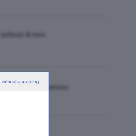
2 milioni di euro
 without accepting
i ma i fondi non bastano