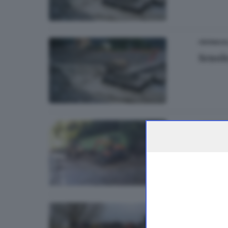
CRONACA
Scuole
CRONAC
Disse
di
Salvat
CRONACA
Garza