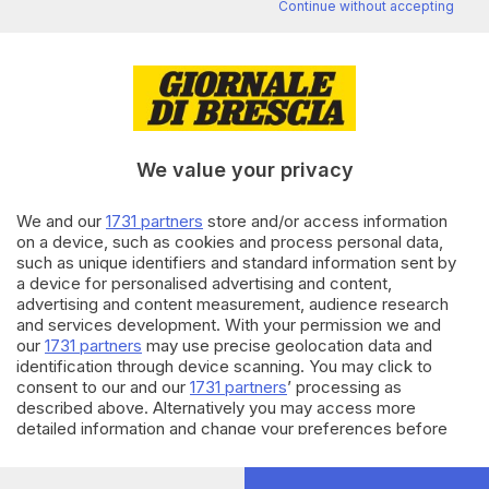
Continue without accepting
di
Luca Tentoni
10.06.2025
CRONACA
Referendum, il centrodestra
s’intesta la fiducia: «Hanno
fallito»
We value your privacy
di
Nuri Fatolahzadeh
We and our
1731 partners
store and/or access information
10.06.2025
OPINIONI
on a device, such as cookies and process personal data,
such as unique identifiers and standard information sent by
Referendum, Sinistra Italiana
a device for personalised advertising and content,
ai ferri corti: l’autogol sulla
advertising and content measurement, audience research
cittadinanza
and services development. With your permission we and
di
Marco Frittella
our
1731 partners
may use precise geolocation data and
identification through device scanning. You may click to
consent to our and our
1731 partners
’ processing as
Carica altri articoli
described above. Alternatively you may access more
detailed information and change your preferences before
consenting or to refuse consenting. Please note that some
processing of your personal data may not require your