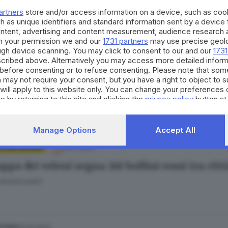
artners
store and/or access information on a device, such as co
h as unique identifiers and standard information sent by a device
ontent, advertising and content measurement, audience research 
h your permission we and our
1731 partners
may use precise geolo
ough device scanning. You may click to consent to our and our
1731
cribed above. Alternatively you may access more detailed infor
.11.2023
before consenting or to refuse consenting. Please note that som
Finchimica, analisi a tappeto e l’Arpa invita 
 may not require your consent, but you have a right to object to 
will apply to this website only. You can change your preferences 
Fatolahzadeh
e by returning to this site and clicking the
privacy policy
button at
Manage Options
Accept All
03.11.2023
 E HINTERLAND
pa dei veleni segna 261 bollini rossi tra citt
Fatolahzadeh
03.10.2023
ESTERO