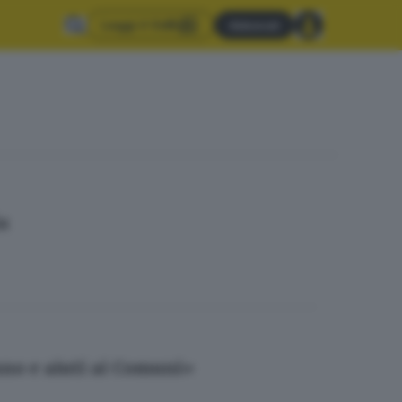
Leggi il GdB
Abbonati
ia
nno e aiuti ai Comuni»