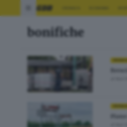
CRONACA
ECONOMIA
SPO
bonifiche
CRONAC
Bresc
di
Nuri 
CRONAC
Piano
di
Nuri 