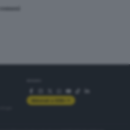
 comuni
SEGUICI
Abbonati a GDB+
rologie