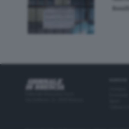
Bonif
RUBRICHE
Cronaca
Editoriale Bresciana S.p.A.
Economia
Via Solferino 22, 25121 Brescia
Sport
Cultura e 