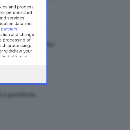
okies and process
 for personalised
and services
cation data and
 partners
’
mation and change
e processing of
a intervenire subito
such processing.
or withdraw your
 the bottom of
à e provincia