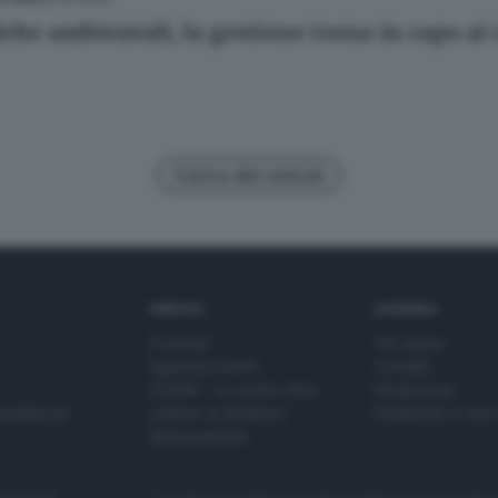
iche ambientali, la gestione torna in capo ai
Carica altri articoli
SERVIZI
AZIENDA
Podcast
Chi siamo
Agenda eventi
Contatti
ZOOM - Le vostre foto
Redazione
Spettacoli
Lettere al direttore
Pubblicità e nec
Abbonamenti