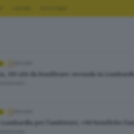
RT
CULTURA
FOTO E VIDEO
18.10.2025
A
ia, 293 siti da bonificare: seconda in Lombard
Fatolahzadeh
18.10.2025
A
 Lombardia per l’ambiente, «90 bonifiche l’a
Fatolahzadeh