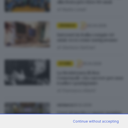
alla festa per i loro 90 anni
di
Nadia Lonati
30.04.2026
CRONACA
Internet in Italia compie 40
anni: ecco come navigavamo
di
Gianluca Gallinari
15.04.2026
STORIE
La Resistenza di don
Comensoli: «In carcere per non
tradire i partigiani»
di
Francesco Alberti
28.02.2026
CRONACA
Croci al merito e nuove nomine
per gli 87 anni dei Vigili del
Continue without accepting
fuoco