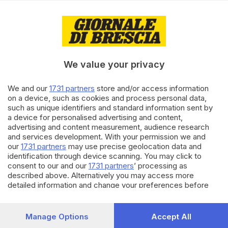
di
Roberto Manieri
25.02.2026
CRONACA
Al San Barnaba si celebra l’87°
anniversario dei Vigili del fuoco
We value your privacy
We and our
1731 partners
store and/or access information
14.10.2025
CINEMA
on a device, such as cookies and process personal data,
«Ritorno al futuro» compie 40
such as unique identifiers and standard information sent by
anni e torna al cinema
a device for personalised advertising and content,
advertising and content measurement, audience research
di
Cristiano Bolla
and services development. With your permission we and
our
1731 partners
may use precise geolocation data and
Carica altri articoli
identification through device scanning. You may click to
consent to our and our
1731 partners
’ processing as
described above. Alternatively you may access more
detailed information and change your preferences before
consenting or to refuse consenting. Please note that some
processing of your personal data may not require your
consent, but you have a right to object to such processing.
Manage Options
Accept All
Your preferences will apply to this website only. You can