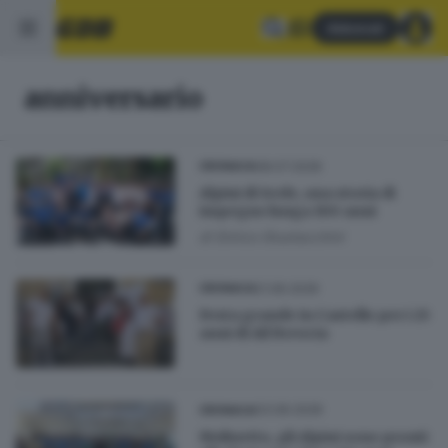
Abbonati
anniversario
08.07.2026
CRONACA
Alpini di Serle, una storia di
impegno lunga 100 anni
di
Enrico Giustacchini
21.06.2026
CRONACA
Festa grande in Castello per i 25
anni di Ail Brescia
03.06.2026
CRONACA
Molinetto, gli Alpini sono pronti