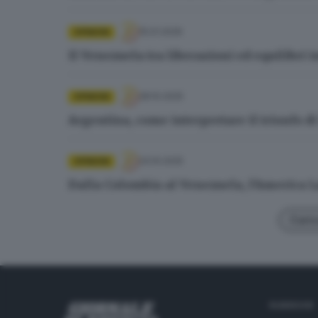
15.01.2026
OPINIONI
Il Venezuela tra liberazioni ed equilibri 
28.10.2025
OPINIONI
Argentina, come interpretare il trionfo di
24.10.2025
OPINIONI
Dalla Colombia al Venezuela, l’America L
Carica
RUBRICHE