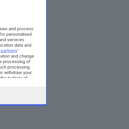
okies and process
 for personalised
and services
cation data and
 partners
’
mation and change
e processing of
such processing.
or withdraw your
 the bottom of