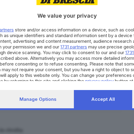
We value your privacy
artners
store and/or access information on a device, such as co
h as unique identifiers and standard information sent by a device
ontent, advertising and content measurement, audience research 
h your permission we and our
1731 partners
may use precise geolo
,
ough device scanning. You may click to consent to our and our
1731
cribed above. Alternatively you may access more detailed infor
before consenting or to refuse consenting. Please note that som
 may not require your consent, but you have a right to object to 
will apply to this website only. You can change your preferences 
e by returning to this site and clicking the
privacy policy
button at
Manage Options
Accept All
nel caos criminale
in rivolta