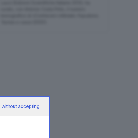
Lauro
(Edizioni Scientifiche Italiane 2013); ha
curato, con Antonio Costa Pinto, il numero
monografico di «Conhecer» intitolato
Populismo.
Teorias e casos
(2020).
 without accepting