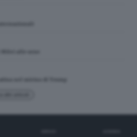
internazionali
 Milei alle urne
atina nel mirino di Trump
 altri articoli
SERVIZI
AZIENDA