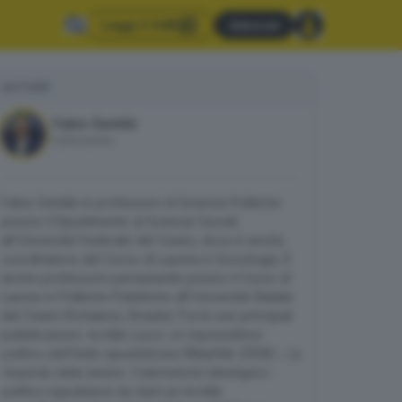
Leggi il GdB
Abbonati
AUTORE
Fabio Gentile
Editorialista
Fabio Gentile è professore di Scienze Politiche
presso il Dipartimento di Scienze Sociali
all’Università Federale del Ceará, dove è anche
coordinatore del Corso di Laurea in Sociologia. È
anche professore permanente presso il Corso di
Laurea in Politiche Pubbliche all’Università Statale
del Ceará (Fortaleza, Brasile).Tra le sue principali
pubblicazioni:
Achille Lauro: un imprenditore
politico dell’Italia repubblicana
(Mephite 2008) ;
La
rinascita della destra. Il laboratorio ideologico-
politico napoletano da Salò ad Achille