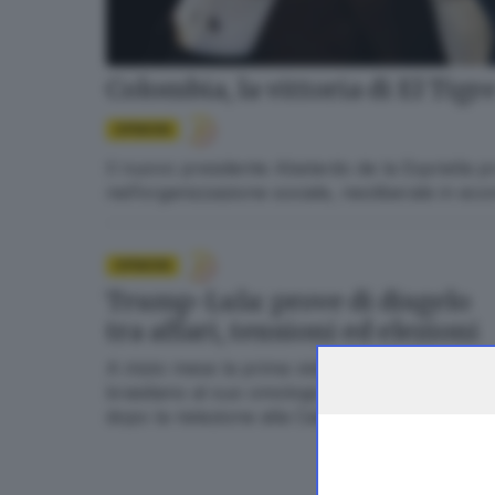
Colombia, la vittoria di El Tig
OPINIONI
Il nuovo presidente Abelardo de la Espriella p
nell’organizzazione sociale, neoliberale in ec
OPINIONI
Trump-Lula: prove di disgelo
tra affari, tensioni ed elezioni
A inizio mese la prima visita del presidente
brasiliano al suo omologo nordamericano
dopo la rielezione alla Casa Bianca