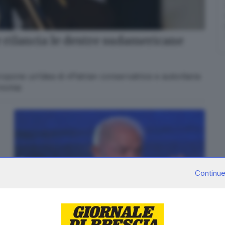
re rilancia le destre sudamericane
ropone un’idea di «Patria» conservatrice e autoritaria
onomia
Continue