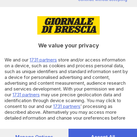
Il piano in 14 punti: cosa
prevede l'intesa Usa-Iran
22.05.2026
CRONACA
«Accordo Stati Uniti-Iran, entro
We value your privacy
poche ore l’annuncio»
We and our
1731 partners
store and/or access information
on a device, such as cookies and process personal data,
07.05.2026
CRONACA
such as unique identifiers and standard information sent by
a device for personalised advertising and content,
Nuovo piano per la pace, Usa:
advertising and content measurement, audience research
«Se l’Iran accetta la guerra è
finita»
and services development. With your permission we and
our
1731 partners
may use precise geolocation data and
identification through device scanning. You may click to
Carica altri articoli
consent to our and our
1731 partners
’ processing as
described above. Alternatively you may access more
detailed information and change your preferences before
consenting or to refuse consenting. Please note that some
processing of your personal data may not require your
consent, but you have a right to object to such processing.
Manage Options
Accept All