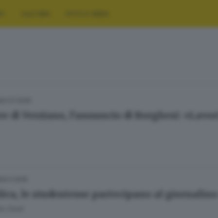
RT
CULTURA
FOTO E VIDEO
20.07.2026
re di Verziano, l’annuncio di Borghesi: «Lavor
29.11.2025
lica, le studentesse partecipano al giornalino
la Zorat