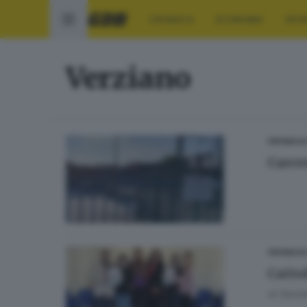
CRONACA
ECONOMIA
SPO
Verziano
CRONACA
Carce
CRONACA
Catto
di
Danie