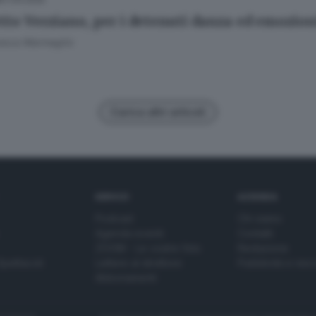
tto Verziano, per i detenuti danza ed emozion
esca Marmaglio
Carica altri articoli
SERVIZI
AZIENDA
Podcast
Chi siamo
Agenda eventi
Contatti
ZOOM - Le vostre foto
Redazione
Spettacoli
Lettere al direttore
Pubblicità e nec
Abbonamenti