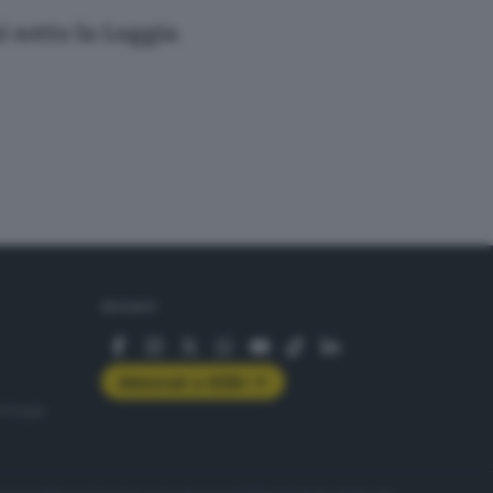
i sotto la Loggia
SEGUICI
Abbonati a GDB+
rologie