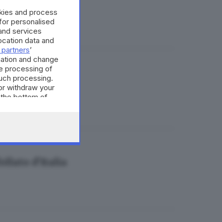
okies and process
 for personalised
and services
cation data and
 partners
’
mation and change
e processing of
ano i rinforzi»
such processing.
or withdraw your
 the bottom of
llato d’Italia