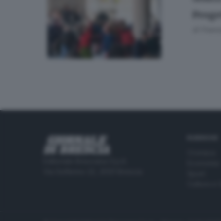
Proge
di
Franc
RUBRICHE
Cronaca
Editoriale Bresciana S.p.A.
Economia
Via Solferino 22, 25121 Brescia
Sport
Cultura e 