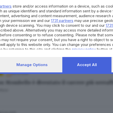
ra Bertocchi
artners
store and/or access information on a device, such as co
h as unique identifiers and standard information sent by a device
ontent, advertising and content measurement, audience research 
h your permission we and our
1731 partners
may use precise geolo
ough device scanning. You may click to consent to our and our
1731
cribed above. Alternatively you may access more detailed infor
16.05.2025
before consenting or to refuse consenting. Please note that som
n Mombello sovraffollato: «Finalmente arriv
 may not require your consent, but you have a right to object to 
will apply to this website only. You can change your preferences 
e by returning to this site and clicking the
privacy policy
button at
Manage Options
Accept All
06.05.2025
A
n Mombello è diventato il carcere più sovraffo
Rossi
07.04.2025