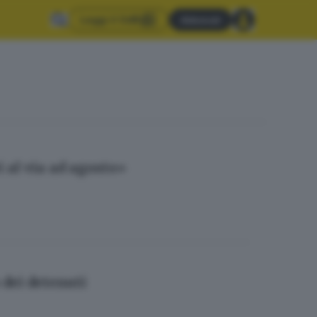
Leggi il GdB
Abbonati
i al via ad agosto»
 dei detenuti