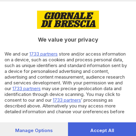
ospiti
31.12.2025
CRONACA
Capodanno in piazza Loggia: in
5mila per accogliere il 2026
We value your privacy
We and our
1733 partners
store and/or access information
22.12.2025
CRONACA
on a device, such as cookies and process personal data,
such as unique identifiers and standard information sent by
A Capodanno musica in piazza
a device for personalised advertising and content,
Loggia con Radio Bresciasette
advertising and content measurement, audience research
di
Lucia Lazzari
and services development. With your permission we and
our
1733 partners
may use precise geolocation data and
identification through device scanning. You may click to
Carica altri articoli
consent to our and our
1733 partners
’ processing as
described above. Alternatively you may access more
detailed information and change your preferences before
consenting or to refuse consenting. Please note that some
processing of your personal data may not require your
consent, but you have a right to object to such processing.
Manage Options
Accept All
Your preferences will apply to this website only. You can