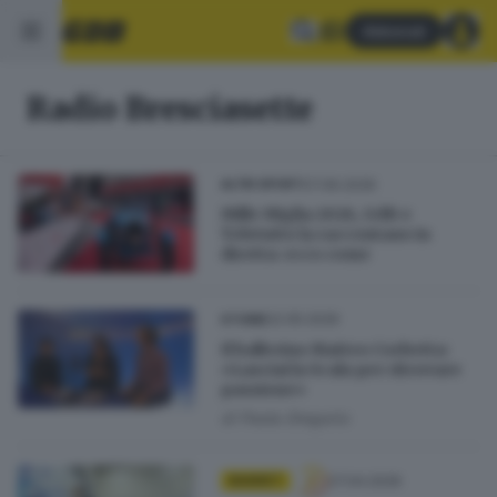
Abbonati
Radio Bresciasette
07.06.2026
ALTRI SPORT
Mille Miglia 2026, GdB e
Teletutto la raccontano in
diretta: ecco come
22.05.2026
STORIE
Il ballerino Matteo Corbetta:
«Lasciai la Scala per ritrovare
passione»
di
Paola Gregorio
27.04.2026
BASKET