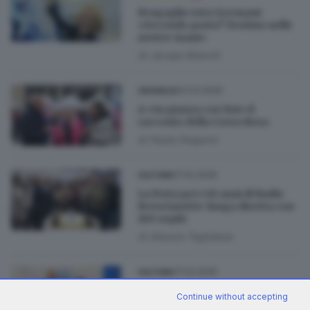
Bragaglio vota Germani:
«Secondo posto? Destino nelle
nostre mani»
di
Jacopo Bianchi
02.03.2026
CRONACA
A «In piazza con Noi» il
racconto della Corsa Rosa
di
Paola Gregorio
17.02.2026
CULTURA
La festa per i 49 anni di Radio
Bresciasette: lunga diretta con
100 ospiti
di
Alessia Tagliabue
17.02.2026
CULTURA
Radio Bresciasette compie 49
Continue without accepting
anni: 12 ore di diretta e 100