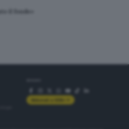
ato il fondo»
SEGUICI
Abbonati a GDB+
rologie