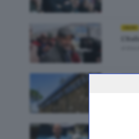
CALCIO
L’Ita
di
Erica 
14
CALCIO
Chi v
CALCIO