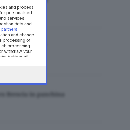
ta senza il calcio
okies and process
 for personalised
and services
cation data and
 partners
’
mation and change
e processing of
«Niente è eterno»
such processing.
or withdraw your
 the bottom of
 ex Brescia in panchina