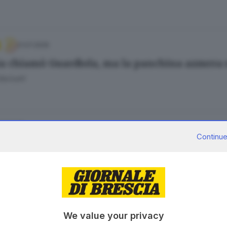
21.07.2026
lia chiamò Guardiola, ma la panchina azzurra 
Bariselli
.07.2026
Continue
orresti come nuovo ct della nazionale di calci
23.05.2026
We value your privacy