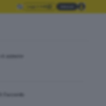
Leggi il GdB
Abbonati
 ct azzurro
’è l’accordo