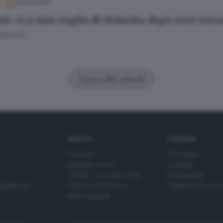
29.04.2026
ni: «La mia voglia di rivincita dopo aver tocc
Bariselli
Carica altri articoli
SERVIZI
AZIENDA
Podcast
Chi siamo
Agenda eventi
Contatti
ZOOM - Le vostre foto
Redazione
Spettacoli
Lettere al direttore
Pubblicità e nec
Abbonamenti