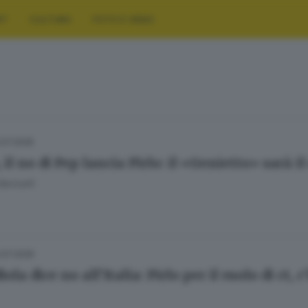
RT
CULTURA
FOTO E VIDEO
.07.2026
, il no di Pep lancia Pirlo: il «Genietto» sarà il
Bariselli
.07.2026
ola dice no all’Italia: Pirlo per il ruolo di ct, c