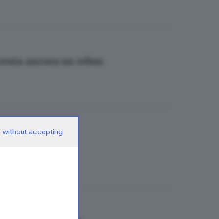
resta ancora un rebus
 without accepting
o?