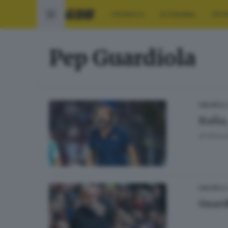
CRONACA
ECONOMIA
SPO
Pep Guardiola
25
CALCIO
Italia
di
Erica 
24
CALCIO
Guardi