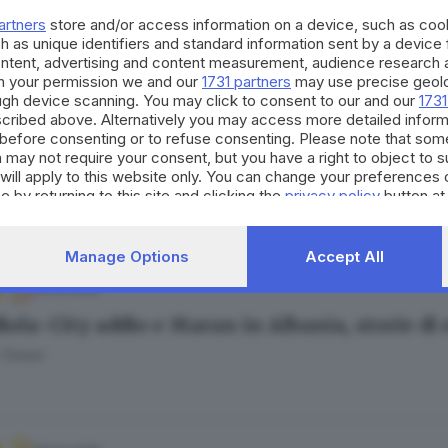
ola adesso ha voglia di scoprire cosa sia la vi
artners
store and/or access information on a device, such as co
Bariselli
h as unique identifiers and standard information sent by a device
ontent, advertising and content measurement, audience research 
h your permission we and our
1731 partners
may use precise geolo
ough device scanning. You may click to consent to our and our
1731
cribed above. Alternatively you may access more detailed infor
.05.2026
before consenting or to refuse consenting. Please note that som
ale, Guardiola lascia il City dopo dieci anni: 
 may not require your consent, but you have a right to object to 
will apply to this website only. You can change your preferences 
e by returning to this site and clicking the
privacy policy
button at
Manage Options
Accept All
20.05.2026
iola-City addio e Maran in Albania, storie di
 Tonesi