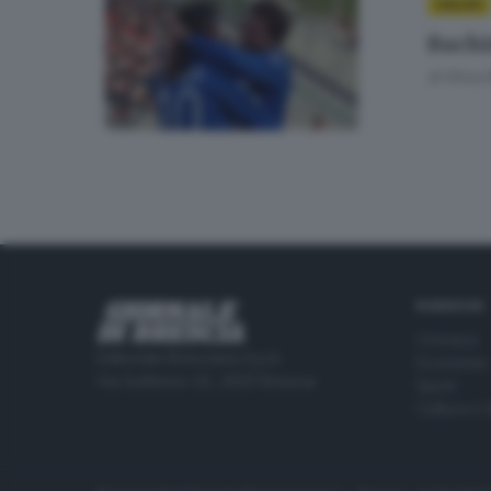
CALCIO
Bachi
di
Erica 
RUBRICHE
Cronaca
Editoriale Bresciana S.p.A.
Economia
Via Solferino 22, 25121 Brescia
Sport
Cultura e 