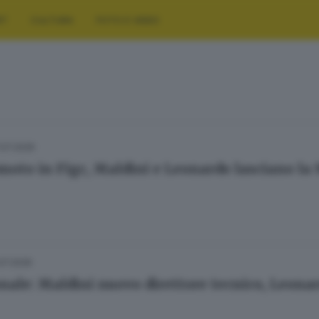
RT
CULTURA
FOTO E VIDEO
.07.2026
moto in Figc, Maldini e Leonardo lasciano la
.07.2026
nale: Maldini nuovo direttore tecnico, Leonar