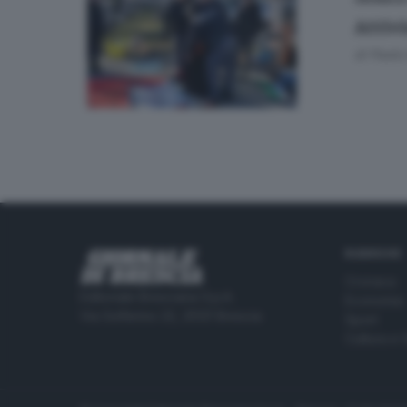
Attivi
di
Paolo 
RUBRICHE
Cronaca
Editoriale Bresciana S.p.A.
Economia
Via Solferino 22, 25121 Brescia
Sport
Cultura e 