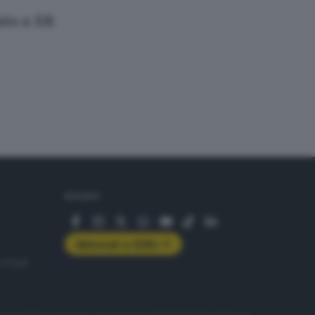
osto a XR
SEGUICI
Abbonati a GDB+
rologie