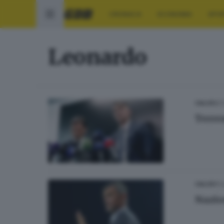
CRONACA
ECONOMIA
SPO
Leonardo
27
CALCIO
Terre
11
CALCIO
Nazio