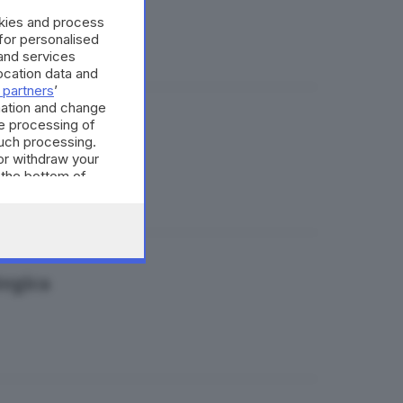
ciani
okies and process
 for personalised
and services
cation data and
 partners
’
mation and change
e processing of
sa italiana
such processing.
or withdraw your
 the bottom of
tegica