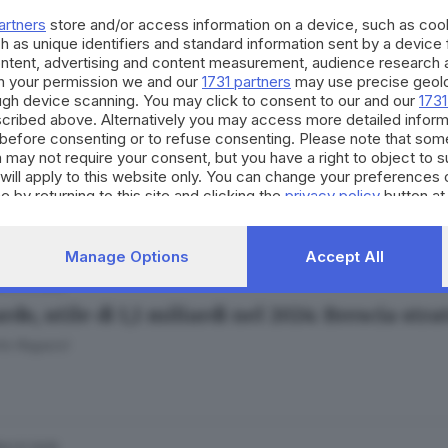
one di Iveco, le reazioni dei parlamentari bres
artners
store and/or access information on a device, such as co
o Zanotti
h as unique identifiers and standard information sent by a device
ontent, advertising and content measurement, audience research 
h your permission we and our
1731 partners
may use precise geolo
ough device scanning. You may click to consent to our and our
1731
cribed above. Alternatively you may access more detailed infor
30.07.2025
A
before consenting or to refuse consenting. Please note that som
Defence, con 750 milioni è pilastro della dife
 may not require your consent, but you have a right to object to 
will apply to this website only. You can change your preferences 
e by returning to this site and clicking the
privacy policy
button at
Manage Options
Accept All
12.03.2025
A
do, utile di 1,1 miliardi nel 2024: Brescia stra
to Ragazzi
14.01.2025