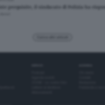
ste perquisite, il sindacato di Polizia ha risp
Bertoli
Carica altri articoli
SERVIZI
AZIENDA
Podcast
Chi siamo
Agenda eventi
Contatti
ZOOM - Le vostre foto
Redazione
Spettacoli
Lettere al direttore
Pubblicità e nec
Abbonamenti