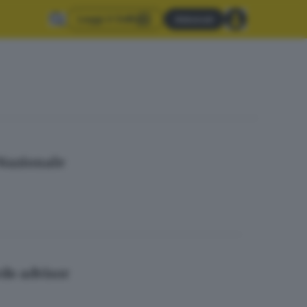
Leggi il GdB
Abbonati
 Nazionale
do advisor