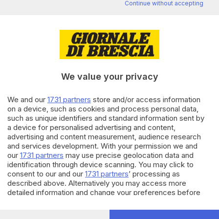
Continue without accepting
San Faustino 2026, tutto quello
che c’è da sapere sulla fiera
13.02.2026
CRONACA
A Darfo centinaia di bancarelle
e il luna park per San Faustino
We value your privacy
di
Giuliana Mossoni
We and our
1731 partners
store and/or access information
on a device, such as cookies and process personal data,
12.02.2026
CRONACA
such as unique identifiers and standard information sent by
a device for personalised advertising and content,
Corrado e Francesco da 37 anni
advertising and content measurement, audience research
in fiera a San Faustino
and services development. With your permission we and
di
Elisa Rossi
our
1731 partners
may use precise geolocation data and
identification through device scanning. You may click to
consent to our and our
1731 partners
’ processing as
Carica altri articoli
described above. Alternatively you may access more
detailed information and change your preferences before
consenting or to refuse consenting. Please note that some
processing of your personal data may not require your