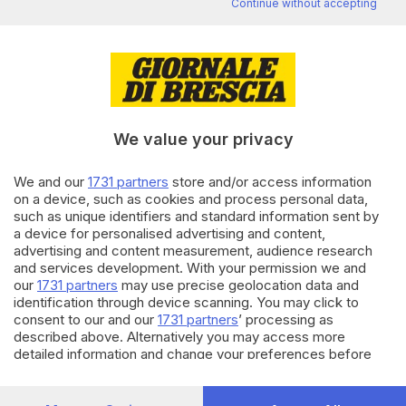
argento mondiale nei 100 stile
Continue without accepting
di
Gianluca Magro
24.09.2025
ALTRI SPORT
Federico Bicelli è argento nei
100 dorso ai Mondiali di
Singapore
We value your privacy
di
Gianluca Magro
We and our
1731 partners
store and/or access information
on a device, such as cookies and process personal data,
23.09.2025
ALTRI SPORT
such as unique identifiers and standard information sent by
Bicelli non tradisce: primo oro
a device for personalised advertising and content,
ai Mondiali di nuoto
advertising and content measurement, audience research
paralimpico
and services development. With your permission we and
di
Gianluca Magro
our
1731 partners
may use precise geolocation data and
identification through device scanning. You may click to
consent to our and our
1731 partners
’ processing as
Carica altri articoli
described above. Alternatively you may access more
detailed information and change your preferences before
consenting or to refuse consenting. Please note that some
processing of your personal data may not require your
consent, but you have a right to object to such processing.