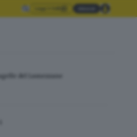
Leggi il GdB
Abbonati
pagelle del Lumezzane
1