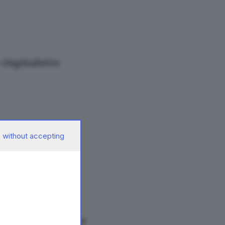
o-Ospitaletto
 without accepting
iventa una mostra