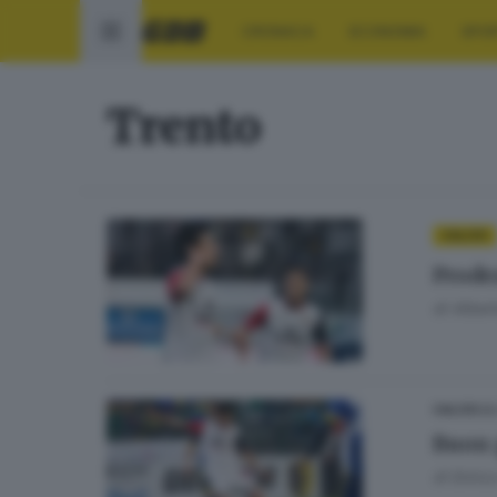
CRONACA
ECONOMIA
SPO
Trento
CALCIO
Prode
di
Albert
28
CALCIO
Buon 
di
Enrico