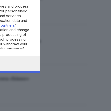
okies and process
 for personalised
and services
cation data and
 partners
’
mation and change
e processing of
such processing.
ell’Union Brescia
or withdraw your
 the bottom of
cora chiuso»