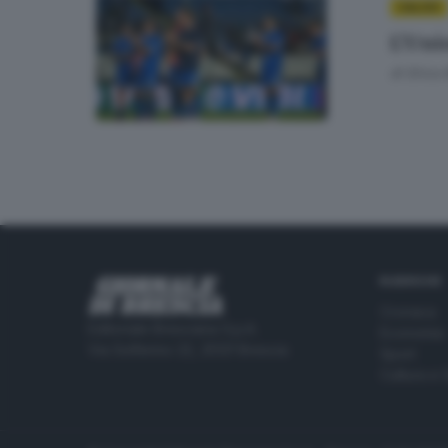
CALCIO
L’Uni
di
Erica 
RUBRICHE
Cronaca
Editoriale Bresciana S.p.A.
Economia
Via Solferino 22, 25121 Brescia
Sport
Cultura e 