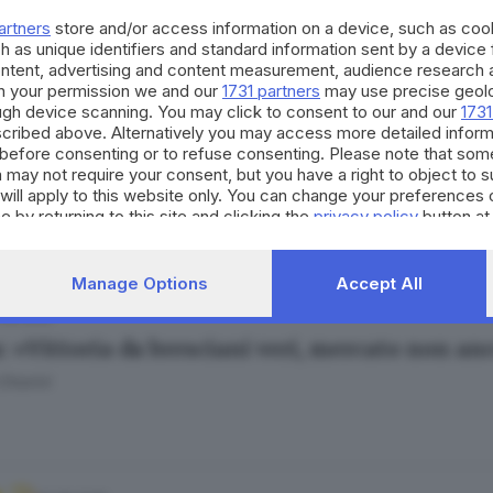
ra Bertocchi
artners
store and/or access information on a device, such as co
h as unique identifiers and standard information sent by a device
ontent, advertising and content measurement, audience research 
h your permission we and our
1731 partners
may use precise geolo
ough device scanning. You may click to consent to our and our
1731
cribed above. Alternatively you may access more detailed infor
01.09.2025
before consenting or to refuse consenting. Please note that som
 may not require your consent, but you have a right to object to 
rello e Cisco firmano la prima volta storica d
will apply to this website only. You can change your preferences 
Bariselli
e by returning to this site and clicking the
privacy policy
button at
Manage Options
Accept All
.08.2025
: «Vittoria da bresciani veri, mercato non an
hiarini