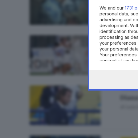
di
Barba
We and our
1731 p
personal data, suc
advertising and c
development. Wit
identification thr
processing as des
CALCIO
your preferences 
your personal data
Maist
Your preferences 
di
Erica 
consent at any tim
the webpage.
31
CALCIO
Diana
di
Luca C