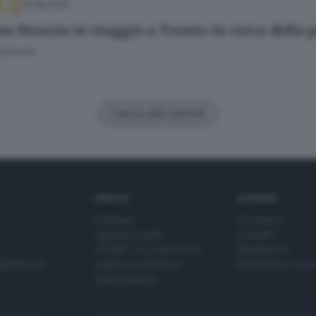
31.08.2025
on Brescia in viaggio a Trento in cerca della 
Bariselli
Carica altri articoli
SERVIZI
AZIENDA
Podcast
Chi siamo
Agenda eventi
Contatti
ZOOM - Le vostre foto
Redazione
Spettacoli
Lettere al direttore
Pubblicità e nec
Abbonamenti