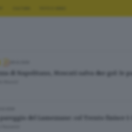
RT
CULTURA
FOTO E VIDEO
28.02.2026
zza di Napolitano, Moscati salva due gol: le 
o Rossini
.02.2026
pareggio del Lumezzane: col Trento finisce 1-
 Passerini