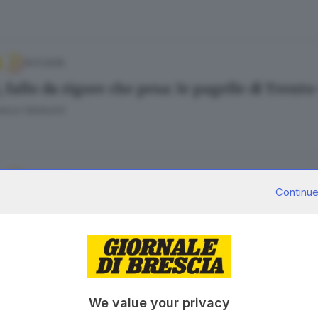
10.11.2025
, fallo da rigore che pesa: le pagelle di Trent
esco Venturini
01.09.2025
Continue
o-Union Brescia: le pagelle dei biancazzurri
Bariselli
.09.2025
We value your privacy
ta dall’amore per Den Harrow, la sua storia d