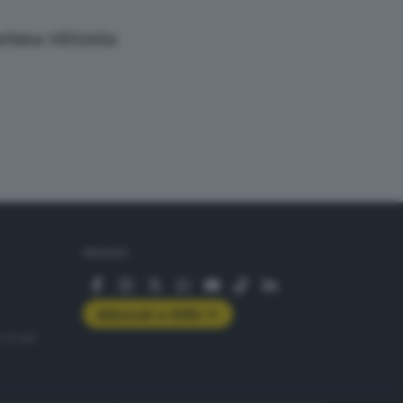
prima vittoria
SEGUICI
Abbonati a GDB+
rologie