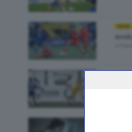
CALCIO
Ievoli
di
Franc
CALCIO
Trent
di
Erica 
01
STORIE
Salva