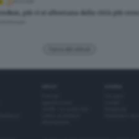
25.03.2026
A
ndum, più ci si allontana dalla città più cresce
Fatolahzadeh
Carica altri articoli
SERVIZI
AZIENDA
Podcast
Chi siamo
Agenda eventi
Contatti
ZOOM - Le vostre foto
Redazione
Spettacoli
Lettere al direttore
Pubblicità e nec
Abbonamenti