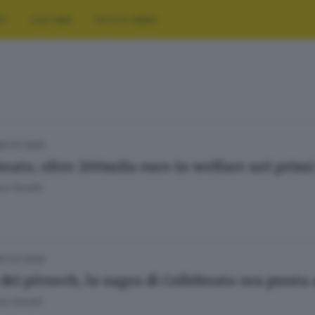
RT
CULTURA
FOTO E VIDEO
20.07.2026
beato, oltre 200mila euro in welfare nei primi
a Fenotti
07.07.2026
 dei pèrsech, la sagra di Collebeato ora punta 
a Fenotti