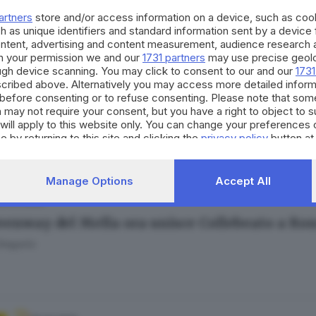
a Fenotti
artners
store and/or access information on a device, such as co
h as unique identifiers and standard information sent by a device
ontent, advertising and content measurement, audience research 
h your permission we and our
1731 partners
may use precise geolo
ough device scanning. You may click to consent to our and our
1731
cribed above. Alternatively you may access more detailed infor
12.05.2026
before consenting or to refuse consenting. Please note that som
dio in un capannone di Collebeato, tre operai 
 may not require your consent, but you have a right to object to 
will apply to this website only. You can change your preferences 
Bertoli
e by returning to this site and clicking the
privacy policy
button at
Manage Options
Accept All
31.03.2026
eenway del Mella ora unisce Collebeato a Ron
Gregorio