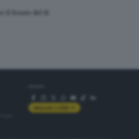
 il fronte del Sì
SEGUICI
Abbonati a GDB+
rologie