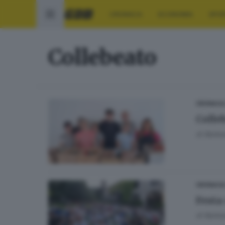
CRONACA
ECONOMIA
SPO
Collebeato
CRONACA
Colle
di
Barbar
CRONACA
Festa
di
Barbar