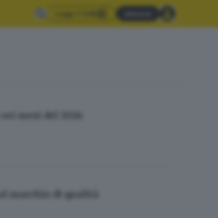
Leggi il GdB
Abbonati
 sei mesi del 2026
al marchio di qualità