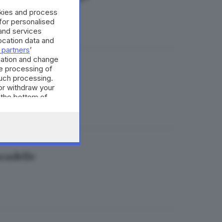
okies and process
 for personalised
and services
cation data and
 partners
’
mation and change
e processing of
intossicati
such processing.
or withdraw your
 the bottom of
cadelle