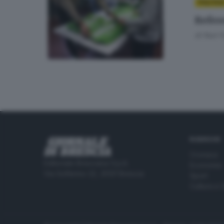
POLITIC
Refere
di
Nuri 
RUBRICHE
Cronaca
Editoriale Bresciana S.p.A.
Economia
Via Solferino 22, 25121 Brescia
Sport
Cultura e 