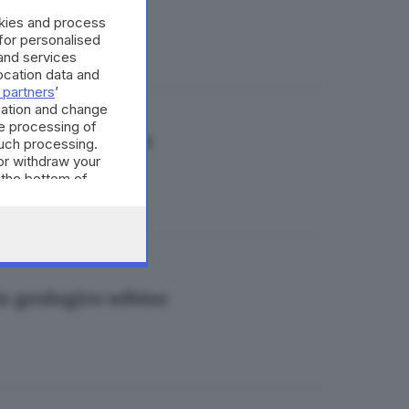
okies and process
 for personalised
and services
cation data and
 partners
’
mation and change
e processing of
varci in carrozza
such processing.
or withdraw your
 the bottom of
io geologico sebino