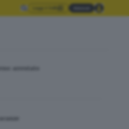
Leggi il GdB
Abbonati
reno: arrestato
 vacanze