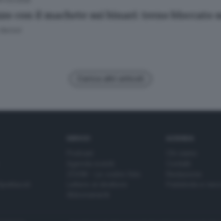
17.03.2026
zo con il machete sui binari: treno bloccato s
Bertoli
Carica altri articoli
SERVIZI
AZIENDA
Podcast
Chi siamo
Agenda eventi
Contatti
ZOOM - Le vostre foto
Redazione
Spettacoli
Lettere al direttore
Pubblicità e nec
Abbonamenti