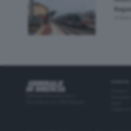
CRONACA
Ragaz
di
Paolo 
RUBRICHE
Cronaca
Editoriale Bresciana S.p.A.
Economia
Via Solferino 22, 25121 Brescia
Sport
Cultura e 