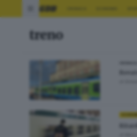
CRONACA
ECONOMIA
SPO
treno
CRONACA
Rovat
di
Simon
ECONOM
Ritard
di
Marco