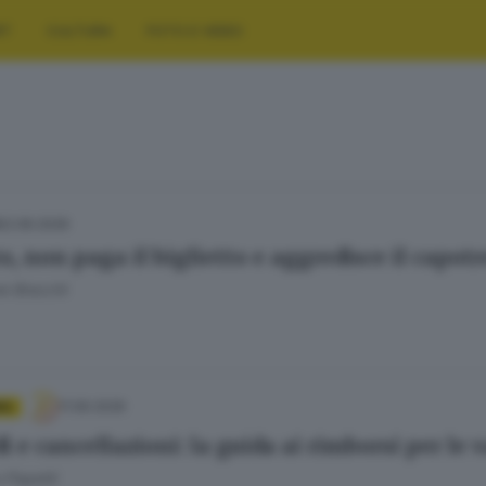
RT
CULTURA
FOTO E VIDEO
22.06.2026
o, non paga il biglietto e aggredisce il capot
e Bracchi
11.06.2026
IA
i e cancellazioni: la guida ai rimborsi per le
 Papetti