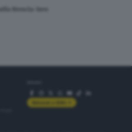
ulla Brescia-Iseo
SEGUICI
Abbonati a GDB+
rologie