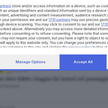
artners
store and/or access information on a device, such as co
h as unique identifiers and standard information sent by a device
ontent, advertising and content measurement, audience research 
h your permission we and our
1731 partners
may use precise geolo
ough device scanning. You may click to consent to our and our
1731
cribed above. Alternatively you may access more detailed infor
01.06.2026
before consenting or to refuse consenting. Please note that som
ale cultura 2029: la Valcamonica punta ad arri
 may not require your consent, but you have a right to object to 
will apply to this website only. You can change your preferences 
ana Mossoni
e by returning to this site and clicking the
privacy policy
button at
Manage Options
Accept All
22.05.2026
R
ia-Iseo-Edolo: viaggio (in treno) nel paesagg
ro Bontempi