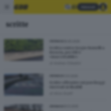
Abbonati
scritte
06.05.2026
CRONACA
Scritta contro Sergio Ramelli a
Brescia, per FdI è
«inaccettabile»
di
Andrea Cittadini
11.01.2026
CRONACA
Scritte offensive sui parcheggi
riservati ai disabili
di
Alice Scalfi
26.12.2025
CRONACA