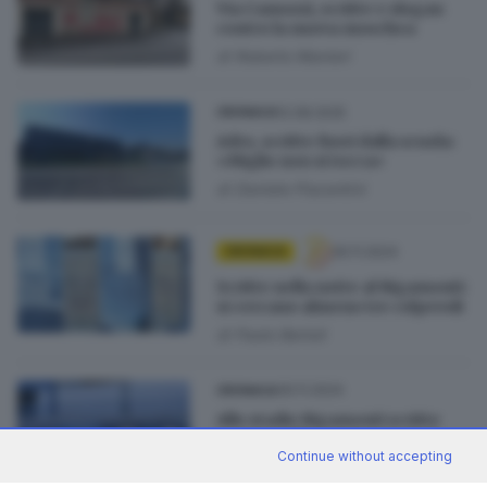
Via Camozzi, scritte e slogan
contro la nuova moschea
di
Roberto Manieri
12.08.2025
CRONACA
Adro, scritte fuori dalla scuola:
«Miglio non si tocca»
di
Daniele Piacentini
30.11.2024
CRONACA
Scritte nella notte al Rigamonti:
si cercano almeno tre colpevoli
di
Paolo Bertoli
30.11.2024
CRONACA
Allo stadio Rigamonti scritte
contro Cellino, i giocatori e la
Continue without accepting
polizia
di
Erica Bariselli