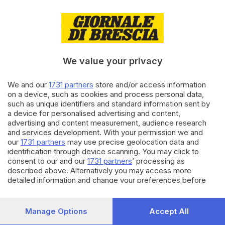
11.11.2024
CRONACA
Scritte contro Israele a
Montichiari anche al «Don
Milani»
We value your privacy
We and our
1731 partners
store and/or access information
10.11.2024
CRONACA
on a device, such as cookies and process personal data,
Scritte contro Israele sul
such as unique identifiers and standard information sent by
duomo di Montichiari
a device for personalised advertising and content,
di
Giulia Bonardi
advertising and content measurement, audience research
and services development. With your permission we and
our
1731 partners
may use precise geolocation data and
Carica altri articoli
identification through device scanning. You may click to
consent to our and our
1731 partners
’ processing as
described above. Alternatively you may access more
detailed information and change your preferences before
consenting or to refuse consenting. Please note that some
processing of your personal data may not require your
consent, but you have a right to object to such processing.
Manage Options
Accept All
Your preferences will apply to this website only. You can