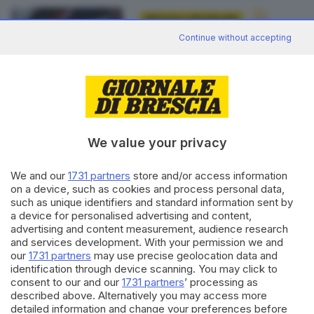
BRESCIA E HINTERLAND
15.03.2023
Continue without accepting
La coppia bresciana in Nepal:
«Qui il furto di reliquie è un
reato grave»
di
Stefano Martinelli
15.07.2022
BRESCIA E HINTERLAND
We value your privacy
«Mappe», trekking therapy
per ritrovare se stessi dopo che
si è commesso un reato
We and our
1731 partners
store and/or access information
on a device, such as cookies and process personal data,
such as unique identifiers and standard information sent by
a device for personalised advertising and content,
25.05.2022
CALCIO
advertising and content measurement, audience research
and services development. With your permission we and
Brescia, le ore più difficili di
Cellino: tutti i guai tra campo e
our
1731 partners
may use precise geolocation data and
tribunale
identification through device scanning. You may click to
consent to our and our
1731 partners
’ processing as
di
Andrea Cittadini
described above. Alternatively you may access more
detailed information and change your preferences before