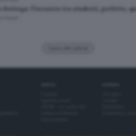
 Bottega: l’incontro tra studenti, prefetto, q
a Fenotti
Carica altri articoli
SERVIZI
AZIENDA
Podcast
Chi siamo
Agenda eventi
Contatti
ZOOM - Le vostre foto
Redazione
Spettacoli
Lettere al direttore
Pubblicità e nec
Abbonamenti