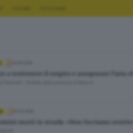
RT
CULTURA
FOTO E VIDEO
02.06.2026
e a trattenere il respiro e assaporare l’aria r
 Polichetti · Prefetto della provincia di Brescia
07.02.2026
A
omini morti in strada: «Non facciamo sentire
Bertoli