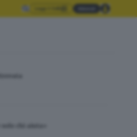
Leggi il GdB
Abbonati
itrovata
 solo chi aiuta»