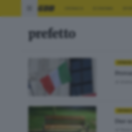
CRONACA
ECONOMIA
SPO
prefetto
OPINIONI
Provar
di
Andrea
CRONAC
Due u
di
Paolo 