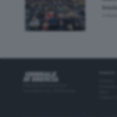
Scuola
di
Barbar
RUBRICHE
Cronaca
Editoriale Bresciana S.p.A.
Economia
Via Solferino 22, 25121 Brescia
Sport
Cultura e 