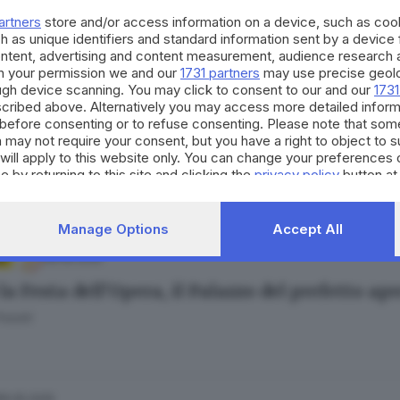
hiarini
artners
store and/or access information on a device, such as co
h as unique identifiers and standard information sent by a device
ontent, advertising and content measurement, audience research 
h your permission we and our
1731 partners
may use precise geolo
ough device scanning. You may click to consent to our and our
1731
cribed above. Alternatively you may access more detailed infor
30.07.2025
before consenting or to refuse consenting. Please note that som
efetto: «Vacanze bresciane, più occhi per garan
 may not require your consent, but you have a right to object to 
will apply to this website only. You can change your preferences 
Bertoli
e by returning to this site and clicking the
privacy policy
button at
Manage Options
Accept All
08.06.2025
A
a Festa dell’Opera, il Palazzo del prefetto apre
olotti
16.05.2025