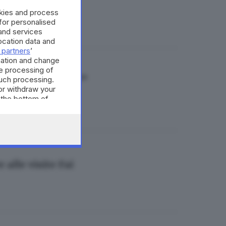
okies and process
 for personalised
and services
cation data and
 partners
’
mation and change
e processing of
tire la sicurezza»
such processing.
or withdraw your
 the bottom of
 alle visite Fai