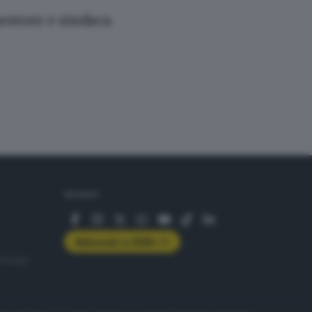
uestore e sindaca
SEGUICI
Abbonati a GDB+
rologie