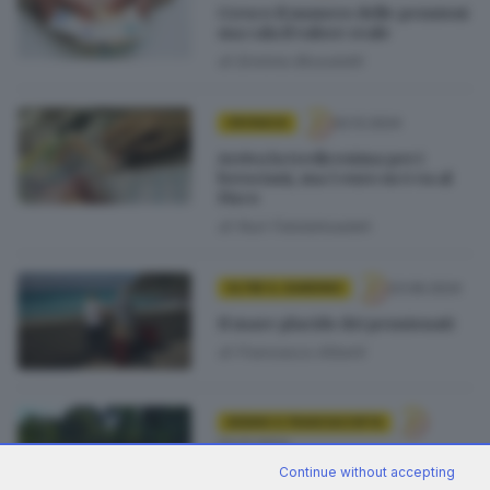
Cresce il numero delle pensioni
ma cala il valore reale
di
Erminio Bissolotti
02.12.2024
CRONACA
Arriva la tredicesima per i
bresciani, ma 1 euro su 4 va al
Fisco
di
Nuri Fatolahzadeh
23.06.2024
OLTRE IL GIARDINO
Il mare placido dei pensionati
di
Francesco Alberti
SEBINO E FRANCIACORTA
03.01.2024
Svaligiato il magazzino alla Villa
Continue without accepting