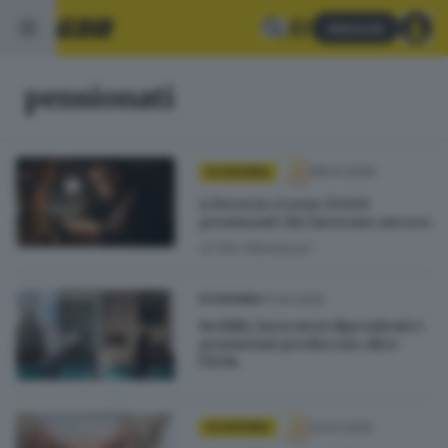
Abbonati
pensionati
08.01.2026
ECONOMIA
A Brescia ci sono 17.600
pensionati che lavorano ancora
di
Elio Montanari
17.04.2025
ECONOMIA
Redditi, lavoratori dipendenti e
pensionati producono oltre
l’83%
14.01.2025
ECONOMIA