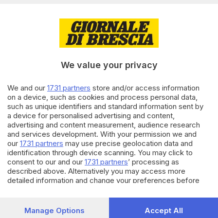
dei Pensionati di Palazzolo:
furto da 15mila euro
12.12.2023
ECONOMIA
Nel 2042 a Brescia ogni 100
lavoratori potenziali ci saranno
We value your privacy
76 persone «a carico»
We and our
1731 partners
store and/or access information
08.12.2023
CULTURA
on a device, such as cookies and process personal data,
such as unique identifiers and standard information sent by
Dario Tornago vince il
a device for personalised advertising and content,
Concorso biennale di Poesia
advertising and content measurement, audience research
dialettale bresciana
and services development. With your permission we and
our
1731 partners
may use precise geolocation data and
identification through device scanning. You may click to
Carica altri articoli
consent to our and our
1731 partners
’ processing as
described above. Alternatively you may access more
detailed information and change your preferences before
consenting or to refuse consenting. Please note that some
processing of your personal data may not require your
consent, but you have a right to object to such processing.
Manage Options
Accept All
Your preferences will apply to this website only. You can