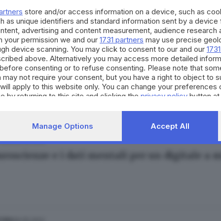
esca Renica
artners
store and/or access information on a device, such as co
h as unique identifiers and standard information sent by a device
ontent, advertising and content measurement, audience research 
h your permission we and our
1731 partners
may use precise geolo
ough device scanning. You may click to consent to our and our
1731
cribed above. Alternatively you may access more detailed infor
19.05.2023
TURA
before consenting or to refuse consenting. Please note that som
elli a Il Rosso e il Blu: le neuroscienze per 
 may not require your consent, but you have a right to object to 
will apply to this website only. You can change your preferences 
e by returning to this site and clicking the
privacy policy
button at
Manage Options
Accept All
08.06.2022
TURA
uroscienze e i dati mentali per un digitale a
26.05.2022
TURA