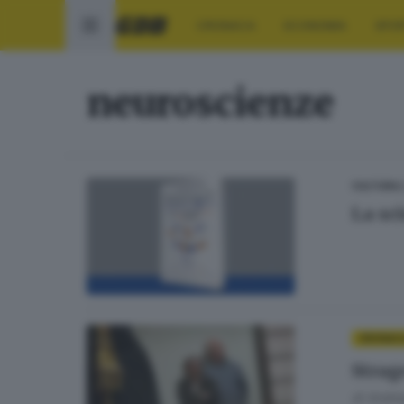
CRONACA
ECONOMIA
SPO
neuroscienze
CULTURA
La sc
CRONAC
Strag
di
Andrea