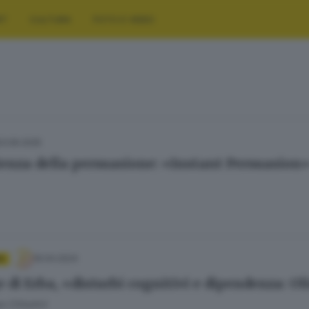
RT
CULTURA
FOTO E VIDEO
23.06.2025
ienza della persuasione: «Instant Persuasion»
19.04.2024
A
e di Erba, «disturbi cognitivi e dipendenza: 
 Cittadini