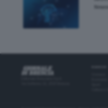
Neuro
RUBRICHE
Cronaca
Editoriale Bresciana S.p.A.
Economia
Via Solferino 22, 25121 Brescia
Sport
Cultura e 