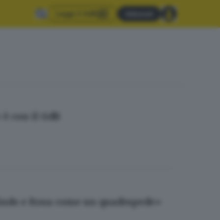
Leggi il GdB
Abbonati
 è con il GdB
Olindo e Rosa come un quadrupede»