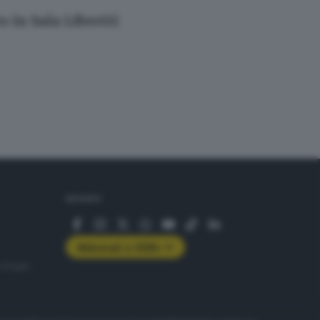
 in Sala Libretti
SEGUICI
Abbonati a GDB+
rologie