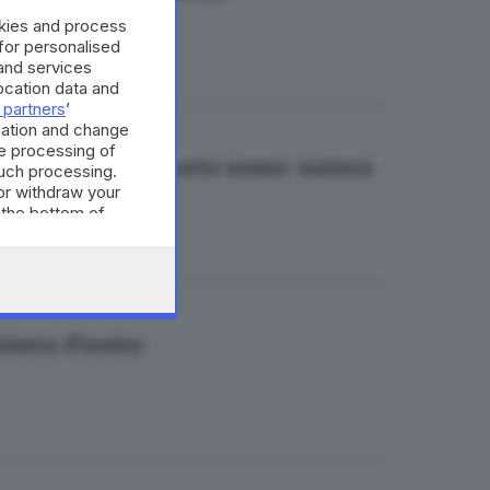
okies and process
 for personalised
and services
cation data and
 partners
’
mation and change
e processing of
comprendere il rapporto uomo-natura
such processing.
or withdraw your
 the bottom of
 misura d’uomo