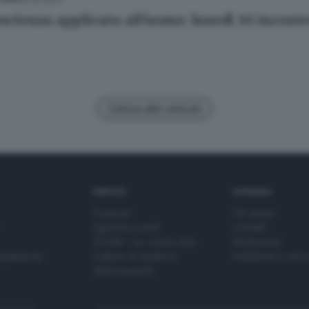
scienza applicata all'uomo: lunedì 30 incontro
Carica altri articoli
SERVIZI
AZIENDA
Podcast
Chi siamo
Agenda eventi
Contatti
ZOOM - Le vostre foto
Redazione
Spettacoli
Lettere al direttore
Pubblicità e nec
Abbonamenti