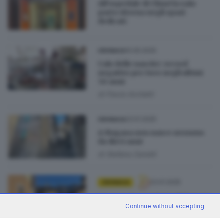
All’ospedale di Chiari la sala
parto ritorna negli spazi
dedicati
10.05.2025
CRONACA
Calo delle nascite: record
negativo per Iseo negli ultimi
30 anni
di
Flavio Archetti
23.01.2025
CRONACA
A Magasa non nasce nessuno
da dieci anni
di
Stefano Zanotti
23.01.2025
CRONACA
I Comuni in provincia di Brescia
Continue without accepting
dove non si nasce (quasi) più
di
Stefano Zanotti