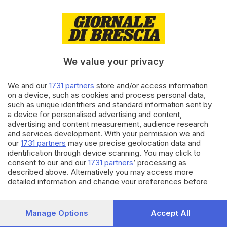
29.03.2024
CRONACA
Istat, calano ancora le nascite
nel 2023: i dati di Brescia
We value your privacy
We and our
1731 partners
store and/or access information
26.02.2024
CRONACA
on a device, such as cookies and process personal data,
La questione demografica: un
such as unique identifiers and standard information sent by
convegno per fare il punto
a device for personalised advertising and content,
di
Barbara Fenotti
advertising and content measurement, audience research
and services development. With your permission we and
our
1731 partners
may use precise geolocation data and
Carica altri articoli
identification through device scanning. You may click to
consent to our and our
1731 partners
’ processing as
described above. Alternatively you may access more
detailed information and change your preferences before
consenting or to refuse consenting. Please note that some
processing of your personal data may not require your
consent, but you have a right to object to such processing.
Manage Options
Accept All
Your preferences will apply to this website only. You can