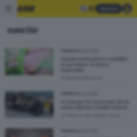
Abbonati
nascite
30.03.2026
CRONACA
Nascite in flessione e mobilità
tra province: la nuova
maternità
di
Barbara Bertocchi
25.03.2026
CRONACA
A Gussago 94 nuovi nati, 100 in
meno rispetto a undici anni fa
di
Federico Bernardelli Curuz
22.05.2025
CRONACA