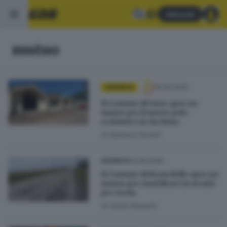
Abbonati
mutuo
25.06.2026
CRONACA
Il Comune di Nave apre un
mutuo per il nuovo polo
scolastico in via Moia
di
Barbara Fenotti
24.06.2026
CRONACA
Il Comune di Remedello apre un
mutuo per riasfaltare la strada
per Asola
di
Giulia Bonardi