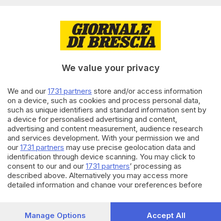
conviene oggi
di
Marco Papetti
22.07.2025
ECONOMIA
La rata del mutuo vale in media
il 46,98% del reddito annuo
We value your privacy
di
Camillo Facchini
We and our
1731 partners
store and/or access information
on a device, such as cookies and process personal data,
22.01.2025
GDB CASA
such as unique identifiers and standard information sent by
Mutui prima casa, un rilancio
a device for personalised advertising and content,
importante
advertising and content measurement, audience research
and services development. With your permission we and
our
1731 partners
may use precise geolocation data and
identification through device scanning. You may click to
Carica altri articoli
consent to our and our
1731 partners
’ processing as
described above. Alternatively you may access more
detailed information and change your preferences before
consenting or to refuse consenting. Please note that some
processing of your personal data may not require your
consent, but you have a right to object to such processing.
Manage Options
Accept All