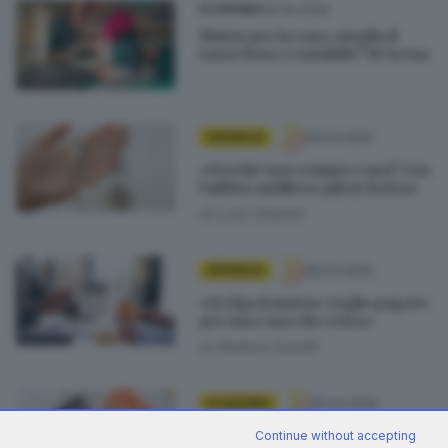
09.04.2026
ECONOMIA
Mutuo per la casa, meglio il
tasso fisso o variabile? Di’ la tua
08.04.2026
CRONACA
«Perché non compro casa? Con
l’affitto mi libero più in fretta»
di
Luca Chiarini
08.04.2026
CRONACA
«Scelgo il mutuo: voglio pagare
per una casa che resta»
di
Stefano Zanotti
05.03.2026
ECONOMIA
Mutuo fisso o variabile: cosa
Continue without accepting