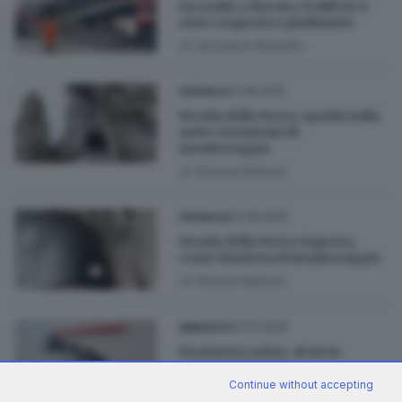
Incendio a Rovato, l’edificio è
sotto sequestro giudiziario
di
Salvatore Montillo
21.08.2025
CRONACA
Strada della Forra, spariti nella
notte strumenti di
monitoraggio
di
Simone Bottura
02.08.2025
CRONACA
Strada della Forra riaperta,
come funziona il monitoraggio
di
Simone Bottura
31.07.2025
AMBIENTE
Dosimetri radon, al via la
seconda fase di
posizionamento
Continue without accepting