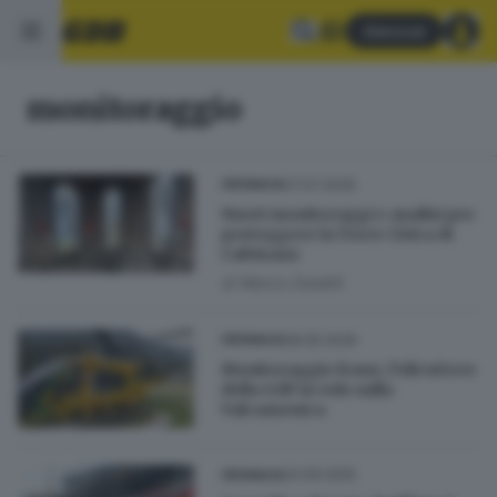
Abbonati
monitoraggio
07.07.2026
CRONACA
Nuovi monitoraggi e analisi per
proteggere la Torre Civica di
Calvisano
di
Marco Zanetti
08.05.2026
CRONACA
Monitoraggio frane, l’elicottero
della GdF in volo sulla
Valcamonica
24.09.2025
CRONACA