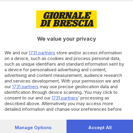
27.06.2025
CRONACA
Bedizzole, multe fino a 500
euro per chi abbandona i rifiuti
nel verde
di
Alice Scalfi
We value your privacy
We and our
1731 partners
store and/or access information
20.05.2025
CRONACA
on a device, such as cookies and process personal data,
such as unique identifiers and standard information sent by
Garda, condotte sublacuali in
a device for personalised advertising and content,
salute ma piene di molluschi
advertising and content measurement, audience research
di
Niccolò Rizzardi
and services development. With your permission we and
our
1731 partners
may use precise geolocation data and
identification through device scanning. You may click to
Carica altri articoli
consent to our and our
1731 partners
’ processing as
described above. Alternatively you may access more
detailed information and change your preferences before
consenting or to refuse consenting. Please note that some
processing of your personal data may not require your
consent, but you have a right to object to such processing.
Manage Options
Accept All
Your preferences will apply to this website only. You can