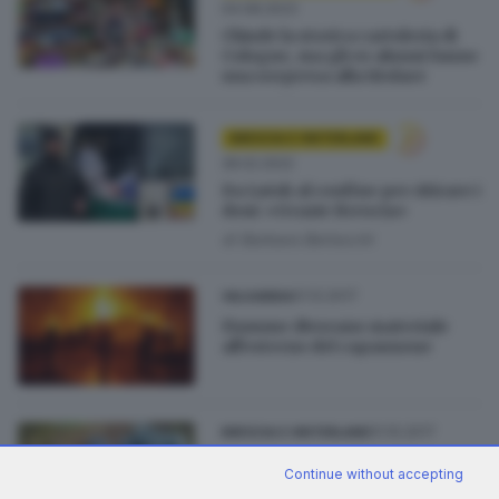
04.08.2023
Chiude la storica cartoleria di
Cologne, ma gli ex alunni fanno
una sorpresa alla titolare
BRESCIA E HINTERLAND
28.02.2022
Da Lutsk al confine per ritirare i
doni: «Grazie Brescia»
di
Barbara Bertocchi
01.12.2017
VALSABBIA
Fiamme divorano materiale
all'esterno del capannone
01.10.2017
BRESCIA E HINTERLAND
Squadra di calcio derubata,
Continue without accepting
rispunta parte del bottino