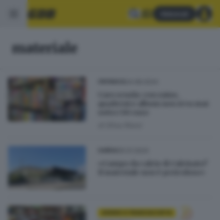
Abbonati
materiale
24.08.2024
CRONACA
Caro scuola: con zaino,
quaderni e album non si va mai
sotto i 90 euro
di
Elisa Rossi
05.01.2024
GARDA
«Campo da calcio di Calcinato?
Il materiale non è pericoloso»
SEBINO E FRANCIACORTA