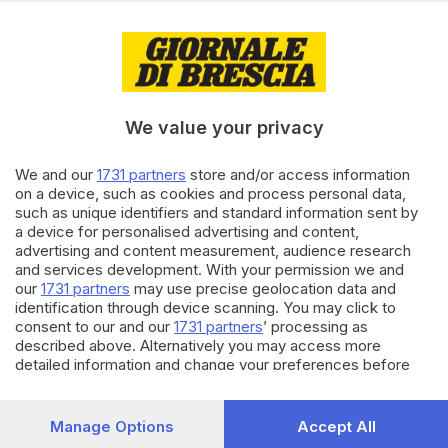
04.03.2015
ECONOMIA
Stefana, richiamati in servizio 5
dipendenti
We value your privacy
We and our
1731 partners
store and/or access information
21.01.2015
ECONOMIA
on a device, such as cookies and process personal data,
Stefana: nuovo incontro tra
such as unique identifiers and standard information sent by
azienda e sindacati
a device for personalised advertising and content,
advertising and content measurement, audience research
and services development. With your permission we and
our
1731 partners
may use precise geolocation data and
Carica altri articoli
identification through device scanning. You may click to
consent to our and our
1731 partners
’ processing as
described above. Alternatively you may access more
detailed information and change your preferences before
consenting or to refuse consenting. Please note that some
processing of your personal data may not require your
consent, but you have a right to object to such processing.
Manage Options
Accept All
Your preferences will apply to this website only. You can