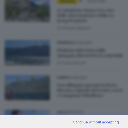
28.04.2025
CRONACA
A Campione rinasce la casa
delle associazioni e della co-
progettazione
di
Simone Bottura
26.08.2024
CRONACA
Sbalzato dal vento sulla
spiaggia, kitesurfer in ospedale
di
Paolo Bertoli
13.06.2023
GARDA
L’ex villaggio operaio in festa
diventa capitale del vento con il
«Campione Windfest»
18.06.2022
VELA
Sul lago di Garda le nuove
Continue without accepting
frontiere del Pala Sailing