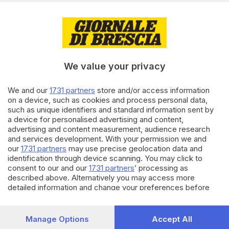
21.05.2021
SPORT
L’Italiano Freestyle è di scena
sul lago d’Idro
We value your privacy
We and our
1731 partners
store and/or access information
05.02.2021
ITALIA E ESTERO
on a device, such as cookies and process personal data,
such as unique identifiers and standard information sent by
Istruttore bresciano di kitesurf
a device for personalised advertising and content,
muore annegato in Vietnam
advertising and content measurement, audience research
and services development. With your permission we and
our
1731 partners
may use precise geolocation data and
Carica altri articoli
identification through device scanning. You may click to
consent to our and our
1731 partners
’ processing as
described above. Alternatively you may access more
detailed information and change your preferences before
consenting or to refuse consenting. Please note that some
processing of your personal data may not require your
consent, but you have a right to object to such processing.
Manage Options
Accept All
Your preferences will apply to this website only. You can