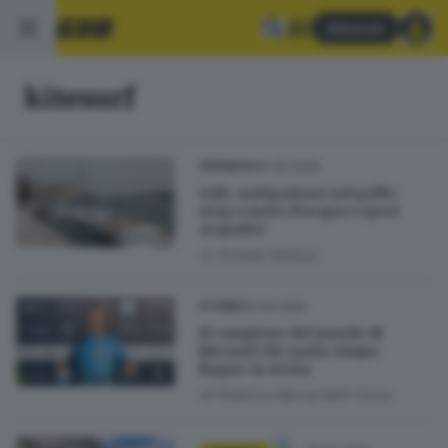
Abbonati
kitesurf
20.05.2026
CRONACA
Salò, navigazione nel golfo:
stop a moto d’acqua e sport
acquatici
di
Simone Bottura
05.09.2025
STORIE
Il campione del mondo di
kitesurf che parla cinque
lingue: la storia
di
Federico Bernardelli Curuz